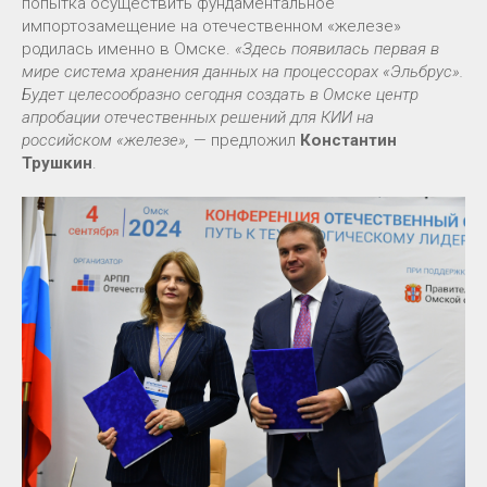
попытка осуществить фундаментальное
импортозамещение на отечественном «железе»
родилась именно в Омске.
«Здесь появилась первая в
мире система хранения данных на процессорах «Эльбрус».
Будет целесообразно сегодня создать в Омске центр
апробации отечественных решений для КИИ на
российском «железе»,
— предложил
Константин
Трушкин
.