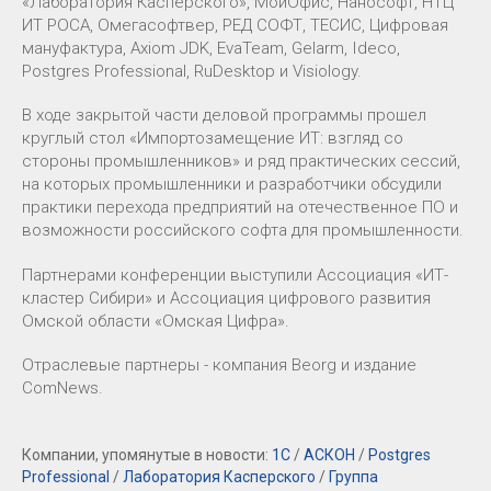
«Лаборатория Касперского», МойОфис, Нанософт, НТЦ
ИТ РОСА, Омегасофтвер, РЕД СОФТ, ТЕСИС, Цифровая
мануфактура, Axiom JDK, EvaTeam, Gelarm, Ideco,
Postgres Professional, RuDesktop и Visiology.
В ходе закрытой части деловой программы прошел
круглый стол «Импортозамещение ИТ: взгляд со
стороны промышленников» и ряд практических сессий,
на которых промышленники и разработчики обсудили
практики перехода предприятий на отечественное ПО и
возможности российского софта для промышленности.
Партнерами конференции выступили Ассоциация «ИТ-
кластер Сибири» и Ассоциация цифрового развития
Омской области «Омская Цифра».
Отраслевые партнеры - компания Beorg и издание
ComNews.
Компании, упомянутые в новости:
1С
/
АСКОН
/
Postgres
Professional
/
Лаборатория Касперского
/
Группа