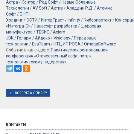
Астра
/
Контур
/
Ред Софт
/
Новые Облачные
Технологии
/
AV Soft
/
Актив
/
Аладдин Р.Д.
/
Атомик
Софт
/
БФТ-
Холдинг
/
ЭСТИ
/
ИнтерТраст
/
Infinity
/
Киберпротект
/
Консорц
«Интегра-С»
/
Нанософт разработка
/
Цифровая
мануфактура
/
ТЕСИС
/
Axiom
JDK
/
Геларм
/
Айдеко
/
Visiology
/
Передовые
технологии
/
EvaTeam
/
НТЦ ИТ РОСА
/
OmegaSoftware
Событие в календаре:
Практическая региональная
конференция «Отечественный софт: путь к
технологическому лидерству»
ВОЗВРАТ К СПИСКУ
КОНТАКТЫ