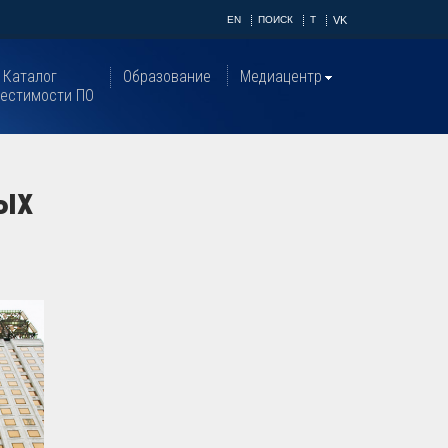
EN
ПОИСК
T
VK
Каталог
Образование
Медиацентр
естимости ПО
ых