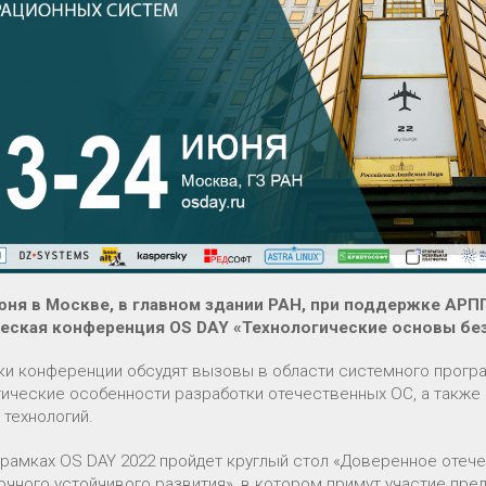
юня в Москве, в главном здании РАН, при поддержке АРП
еская конференция OS DAY «Технологические основы бе
ки конференции обсудят вызовы в области системного програ
гические особенности разработки отечественных ОС, а такж
 технологий.
 рамках OS DAY 2022 пройдет круглый стол «Доверенное отече
очного устойчивого развития», в котором примут участие пр