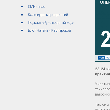
СМИ о нас
Календарь мероприятий
Подкаст «Рукотворный код»
Блог Натальи Касперской
23-24 и
практич
Участни
техноло
высоких
Также в
долгоср