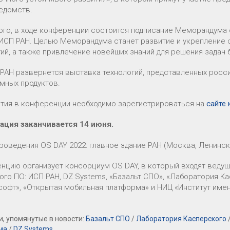
ведомств.
ого, в ходе конференции состоится подписание Меморандума
 ИСП РАН. Целью Меморандума станет развитие и укрепление
гий, а также привлечение новейших знаний для решения задач
 РАН развернется выставка технологий, представленных рос
мных продуктов.
стия в конференции необходимо зарегистрироваться на
сайте
ация заканчивается 14 июня.
оведения OS DAY 2022: главное здание РАН (Москва, Ленинский
нцию организует консорциум OS DAY, в который входят ведущ
ого ПО: ИСП РАН, DZ Systems, «Базальт СПО», «Лаборатория Ка
софт», «Открытая мобильная платформа» и НИЦ «Институт имен
, упомянутые в новости:
Базальт СПО
/
Лаборатория Касперского
ма
/
DZ Systems