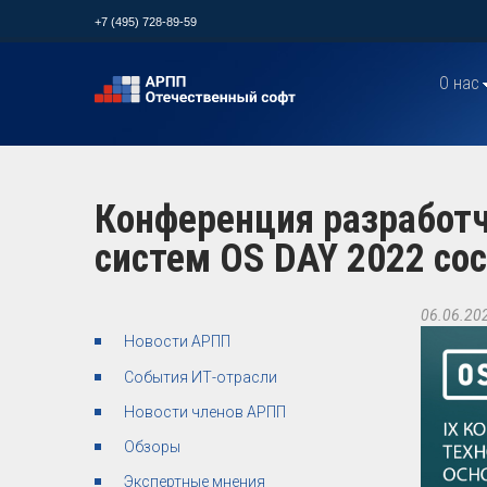
+7 (495) 728-89-59
О нас
Конференция разработч
систем OS DAY 2022 сос
06.06.20
Новости АРПП
События ИТ-отрасли
Новости членов АРПП
Обзоры
Экспертные мнения