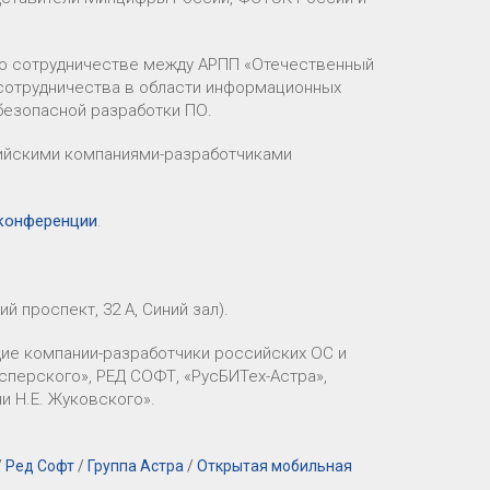
 о сотрудничестве между АРПП «Отечественный
 сотрудничества в области информационных
 безопасной разработки ПО.
сийскими компаниями-разработчиками
 конференции
.
 проспект, 32 А, Синий зал).
ие компании-разработчики российских ОС и
сперского», РЕД СОФТ, «РусБИТех-Астра»,
и Н.Е. Жуковского».
/
Ред Софт
/
Группа Астра
/
Открытая мобильная