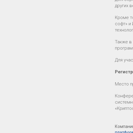
других 
Кроме т
софт» и
техноло
Также в
програм
Для уча
Регистр
Место пр
Конфере
системн
«Крипто
Компании
платфор