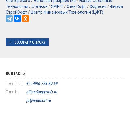
Касперского
/
Нанософт разработка
/
Новые Облачные
Технологии
/
Ортикон
/
SPIRIT
/
Стек Софт
/
Фидесис
/
Фирма
СтройСофт
/
Центр Финансовых Технологий (ЦФТ)
ВОЗВРАТ К СПИСКУ
КОНТАКТЫ
Телефон:
+7 (495) 728-89-59
E-mail:
office@arppsoft.ru
pr@arppsoft.ru