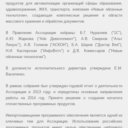
продуктов для автоматизации организаций сферы образования,
здравоохранения, ЖКХ, транспорта; компания «Новые облачные
технологии», создающая комплексные решения в области
массового хранения и обработки документов.
В Правление Ассоциации избраны: Б.Г. Нуралиев ("1С"),
А.Ю. Жаркова ("Аби Девелопмент"), А.В. Смирнов ("Альт
Линукс"), А.В. Голиков ("АСКОН"), Б.А. Шаров ("Доктор Веб"),
Н.И. Касперская ("ИнфоВотч") и Д.В. Комиссаров ("Новые
облачные технологии").
В должности исполнительного директора утверждена Е.М.
Василенко.
В рамках собрания был утвержден годовой отчет о деятельности
Ассоциации в 2013 году и определены основные направления
работы на 2014 год. Принято решение о создании каталога
отечественных программных продуктов.
Импортозамещение программного обеспечения является одной из
ключевых тем для Ассоциации. Использование российских
программных продуктов имеет целью обеспечение цифрового