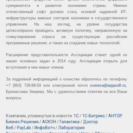
суверенитета и развития экономики страны. Именно
отечественный софт должен стать основой надежной ИТ-
инфраструктуры важных секторов экономики и государственного
управления. На наш взгляд, на уровне государства
целесообразно проводить активную политику, направленную на
стимулирование спроса на существующие российские
программные решения, а также на создание новых технологий.
Расширение представительности Ассоциации станет одной из
наших основных задач в 2014 году. Ассоциация открыта для
вступления в нее новых членов.
За подробной информацией о членстве обратитесь по телефону
+7 (903) 728-89-59 или электронной почте
zvereva
@
arppsoft
.
ru
,
Бронислава Зверева. Мы с удовольствием ответим на все Ваши
вопросы.
Компании, упомянутые в новости:
1С
/
1С-Битрикс
/
АНТОР
Бизнес Решения
/
АСКОН
/
Галактика
/
Доктор
Веб
/
PayLab
/
ИнфоВотч
/
Лаборатория