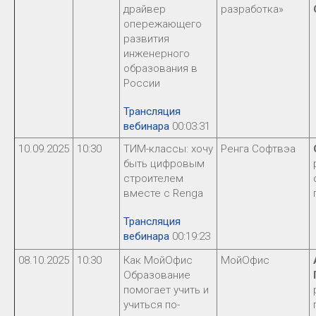
драйвер
разработка»
опережающего
развития
инженерного
образования в
России
Трансляция
вебинара
00:03:31
10.09.2025
10:30
ТИМ-классы: хочу
Ренга Софтвэа
быть цифровым
строителем
вместе с Renga
Трансляция
вебинара
00:19:23
08.10.2025
10:30
Как МойОфис
МойОфис
Образование
помогает учить и
учиться по-