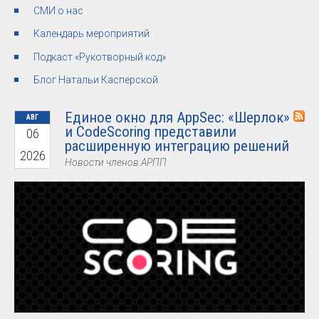
СМИ о нас
Календарь мероприятий
Подкаст «Рукотворный код»
Блог Натальи Касперской
Единое окно для AppSec: «Шерлок»
АВГ
и CodeScoring представили
06
расширенную интеграцию решений
2026
Новости членов АРПП