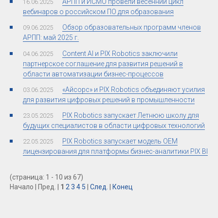
АРПП и ИСМО провели весенний цикл
16.06.2025
вебинаров о российском ПО для образования
Обзор образовательных программ членов
09.06.2025
АРПП: май 2025 г.
Content AI и PIX Robotics заключили
04.06.2025
партнерское соглашение для развития решений в
области автоматизации бизнес-процессов
«Айсорс» и PIX Robotics объединяют усилия
03.06.2025
для развития цифровых решений в промышленности
PIX Robotics запускает Летнюю школу для
23.05.2025
будущих специалистов в области цифровых технологий
PIX Robotics запускает модель OEM
22.05.2025
лицензирования для платформы бизнес-аналитики PIX BI
(страница: 1 - 10 из 67)
Начало | Пред. |
1
2
3
4
5
|
След.
|
Конец