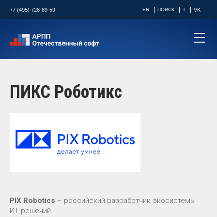
+7 (495) 728-89-59
EN
ПОИСК
T
VK
ПИКС Роботикс
PIX Robotics
– российский разработчик экосистемы
ИТ-решений.