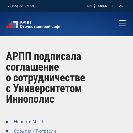
+7 (495) 728-89-59
EN
ПОИСК
T
VK
АРПП подписала
соглашение
о сотрудничестве
с Университетом
Иннополис
Новости АРПП
События ИТ-отрасли