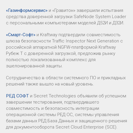
«Газинформсервис»
и «Гравитон» завершили испытания
средства доверенной загрузки SafeNode System Loader
с персональными компьютерами моделей Д52И и Д32И.
«Смарт-Софт»
и Kraftway подтвердили совместимость
шлюза безопасности Traffic Inspector Next Generation с
российской аппаратной NGFW-платформой Kraftway
Рубеж Т с доверенной загрузкой, предложив рынку
полностью локализованный комплекс для
эшелонированной защиты.
Сотрудничество в области системного ПО и прикладных
решений также вышло на новый уровень.
РЕД СОФТ
и Secret Technologies объявили об успешном
завершении тестирования, подтвердившего
совместимость и безопасность интеграции
операционной системы РЕД ОС, системы управления
базами данных РЕД База Данных и защищенного решения
для документооборота Secret Cloud Enterprise (SCE).