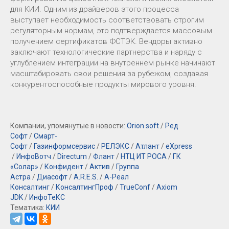
для КИИ. Одним из драйверов этого процесса
выступает необходимость соответствовать строгим
регуляторным нормам, это подтверждается массовым
получением сертификатов ФСТЭК. Вендоры активно
заключают технологические партнерства и наряду с
углублением интеграции на внутреннем рынке начинают
масштабировать свои решения за рубежом, создавая
конкурентоспособные продукты мирового уровня.
Компании, упомянутые в новости:
Orion soft
/
Ред
Софт
/
Смарт-
Софт
/
Газинформсервис
/
РЕЛЭКС
/
Атлант
/
eXpress
/
ИнфоВотч
/
Directum
/
Флант
/
НТЦ ИТ РОСА
/
ГК
«Солар»
/
Конфидент
/
Актив
/
Группа
Астра
/
Диасофт
/
A.R.E.S.
/
А-Реал
Консалтинг
/
КонсалтингПроф
/
TrueConf
/
Axiom
JDK
/
ИнфоТеКС
Тематика:
КИИ