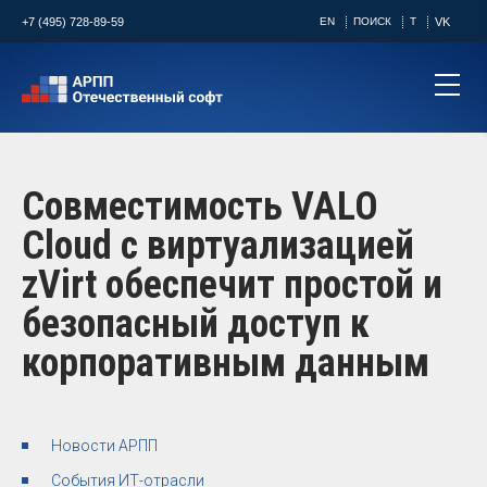
+7 (495) 728-89-59
EN
ПОИСК
T
VK
Совместимость VALO
Cloud с виртуализацией
zVirt обеспечит простой и
безопасный доступ к
корпоративным данным
Новости АРПП
События ИТ-отрасли