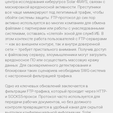
центра исследования киберугроз Solar 4RAYS, связан с
маскировкой вредоносной активности. Преступники
все чаще мимикрируют под легитимный трафик, чтобы
обойти системы защиты. FTP-протокол до сих пор
активно используется во многих компаниях для обмена
файлами с партнерами или работы с унаследованными
системами, оставаясь «слепой» зоной для служб ИБ. В
этом контексте работа пользователей с FTP-серверами
— как во внешнем контуре, так и внутри доверенной
сети — требует пристального внимания. Получив доступ
к файловому серверу, злоумышленники могут загрузить
вредоносное ПО или осуществить массовую кражу
данных. Для своевременного детектирования и
блокировки таких сценариев необходима SWG-система
с настроенной фильтрацией трафика.
Одно из ключевых обновлений заключается в
фильтрации FTP-трафика, который проходит через HTTP-
и SOCKS5-прокси. Протокол часто используется для
передачи рабочих документов, но без должного
контроля превращается в удобный канал для скрытой
выгрузки конфиденциальной информации. Solar