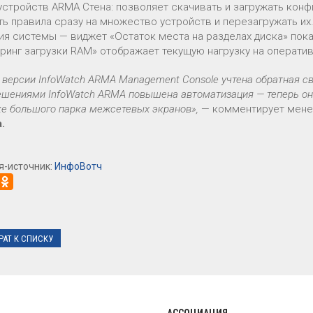
устройств ARMA Стена: позволяет скачивать и загружать кон
ть правила сразу на множество устройств и перезагружать и
ия системы — виджет «Остаток места на разделах диска» пок
ринг загрузки RAM» отображает текущую нагрузку на оператив
 версии InfoWatch ARMA Management Console учтена обратная св
ешениями InfoWatch ARMA повышена автоматизация — теперь он
ке большого парка межсетевых экранов»,
— комментирует мене
.
я-источник:
ИнфоВотч
РАТ К СПИСКУ