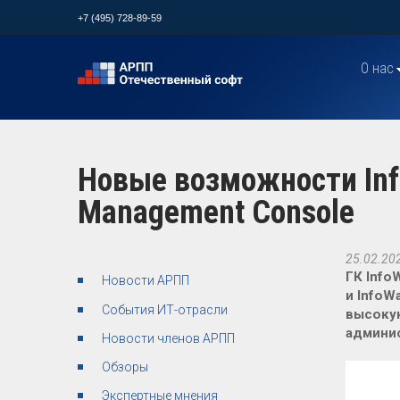
+7 (495) 728-89-59
О нас
Новые возможности Inf
Management Console
25.02.20
ГК Info
Новости АРПП
и InfoW
События ИТ-отрасли
высокую
админис
Новости членов АРПП
Обзоры
Экспертные мнения