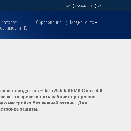
EN
ПОИСК
T
VK
Каталог
Образование
Медиацентр
естимости ПО
анных продуктов — InfoWatch ARMA Стена 4.8
ечивают непрерывность рабочих процессов,
ую настройку без лишней рутины. Для
астройка защиты.