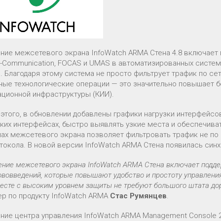
ние межсетевого экрана InfoWatch ARMA Стена 4.8 включае
-Communication, FOCAS и UMAS в автоматизированных систем
). Благодаря этому система не просто фильтрует трафик по се
ные технологические операции — это значительно повышает 
ционной инфраструктуры (КИИ).
этого, в обновлении добавлены графики нагрузки интерфейсо
ких интерфейсах, быстро выявлять узкие места и обеспечиват
лах межсетевого экрана позволяет фильтровать трафик не по 
отокола. В новой версии InfoWatch ARMA Стена появилась синх
ение межсетевого экрана InfoWatch ARMA Стена включает подд
ововведений, которые повышают удобство и простоту управлен
месте с высоким уровнем защиты не требуют большого штата до
р по продукту InfoWatch ARMA
Стас Румянцев
.
ние центра управления InfoWatch ARMA Management Console 