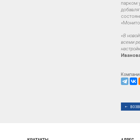
парком 
добавля
состоян
«Монито
«В новой
всеми р
настрой
Иванова
Компани
ВОЗВ