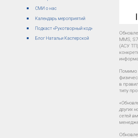
СМИ о нас
Календарь мероприятий
Подкаст «Рукотворный код»
Обновле
Блог Натальи Касперской
MMS, S7
(АСУ ТП
конкрет
информа
Помимо 
физичес
в прави
типу пр
«Обновл
других н
сетей в
менедже
Обновле