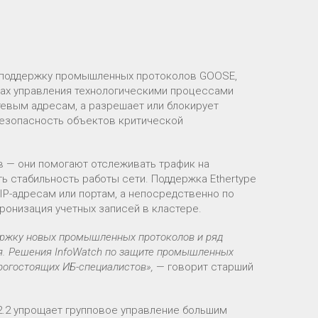
т поддержку промышленных протоколов GOOSE,
ах управления технологическими процессами
тевым адресам, а разрешает или блокирует
безопасность объектов критической
в — они помогают отслеживать трафик на
ь стабильность работы сети. Поддержка Ethertype
IP-адресам или портам, а непосредственно по
ронизация учетных записей в кластере.
ержку новых промышленных протоколов и ряд
ия. Решения InfoWatch по защите промышленных
рогостоящих ИБ-специалистов»,
— говорит старший
2.2 упрощает групповое управление большим