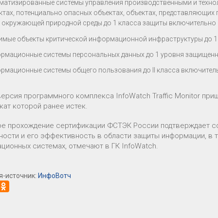
матизированные системы управления производственными и техно
ктах, потенциально опасных объектах, объектах, представляющих
я окружающей природной среды до 1 класса защиты включительно
имые объекты критической информационной инфраструктуры до 1
рмационные системы персональных данных до 1 уровня защищен
рмационные системы общего пользования до II класса включител
версия программного комплекса InfoWatch Traffic Monitor пр
кат которой ранее истек.
е прохождение сертификации ФСТЭК России подтверждает с
ности и его эффективность в области защиты информации, в 
ционных системах, отмечают в ГК InfoWatch.
я-источник:
ИнфоВотч