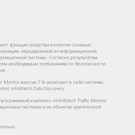
зует функции средства контроля съемных
формации, передаваемой из информационной
рмационной системы. Согласно результатам
всем необходимым требованиям по безопасности
сии.
c Monitor версии 7.9» включает в себя системы
trol, InfoWatch Data Discovery.
рограммный комплекс «InfoWatch Traffic Monitor
ационных системах и на объектах критической
ительно