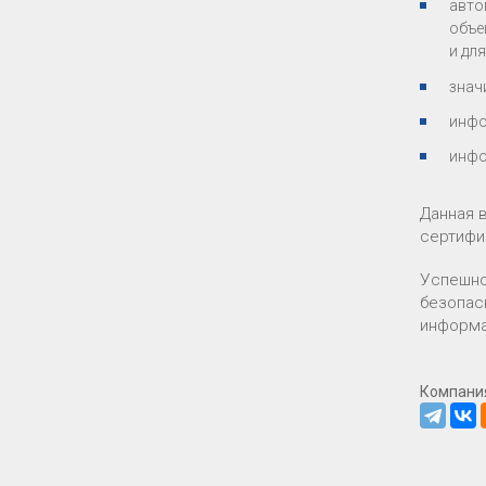
авто
объе
и дл
знач
инфо
инфо
Данная 
сертифи
Успешно
безопас
информа
Компани