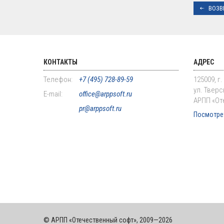
ВОЗВ
КОНТАКТЫ
АДРЕС
Телефон:
+7 (495) 728-89-59
125009, г
ул. Тверск
E-mail:
office@arppsoft.ru
АРПП «От
pr@arppsoft.ru
Посмотрет
© АРПП «Отечественный софт», 2009—2026