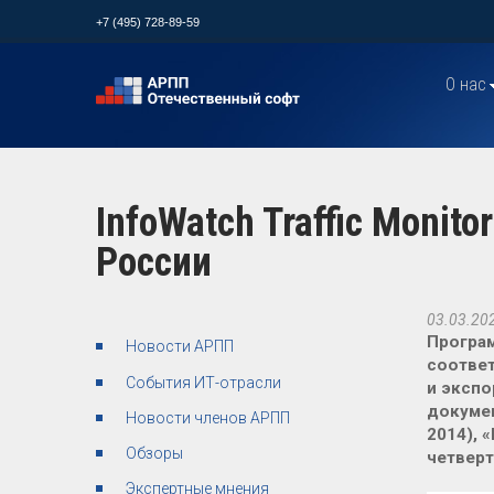
+7 (495) 728-89-59
О нас
InfoWatch Traffic Monit
России
03.03.20
Програм
Новости АРПП
соотве
События ИТ-отрасли
и экспо
докуме
Новости членов АРПП
2014),
Обзоры
четверт
Экспертные мнения