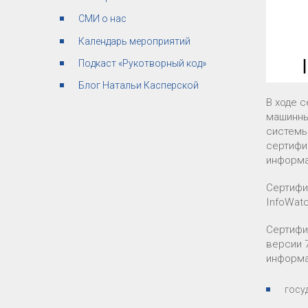
СМИ о нас
Календарь мероприятий
Подкаст «Рукотворный код»
Блог Натальи Касперской
В ходе 
машинны
системы
сертифи
информа
Сертифи
InfoWatc
Сертифи
версии 
информа
госу