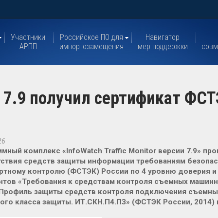
Участники
Российское ПО для
Навигатор
АРПП
импортозамещения
мер поддержки
совм
or 7.9 получил сертификат ФС
26
мный комплекс «InfoWatch Traffic Monitor версии 7.9» пр
тствия средств защиты информации требованиям безопа
ртному контролю (ФСТЭК) России по 4 уровню доверия 
нтов «Требования к средствам контроля съемных машинн
 «Профиль защиты средств контроля подключения съемн
ого класса защиты. ИТ.СКН.П4.ПЗ» (ФСТЭК России, 2014) 