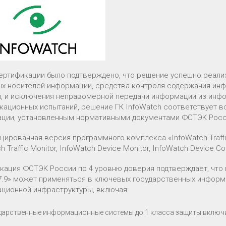
сертификации было подтверждено, что решение успешно реали
х носителей информации, средства контроля содержания ин
, и исключения неправомерной передачи информации из инфо
кационных испытаний, решение ГК InfoWatch соответствует 
ции, установленным нормативными документами ФСТЭК Рос
цированная версия программного комплекса «InfoWatch Traffi
h Traffic Monitor, InfoWatch Device Monitor, InfoWatch Device Con
кация ФСТЭК России по 4 уровню доверия подтверждает, что п
7.9» может применяться в ключевых государственных информ
ционной инфраструктуры, включая:
дарственные информационные системы до 1 класса защиты включ