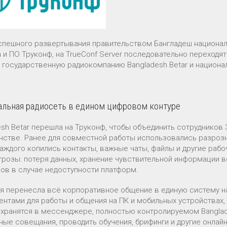
спешного развертывания правительством Бангладеш националь
а и ПО Труконф, на TrueConf Server последовательно переходя
 государственную радиокомпанию Bangladesh Betar и национа
льная радиосеть в едином цифровом контуре
esh Betar перешла на Труконф, чтобы объединить сотрудников
нстве. Ранее для совместной работы использовались разро
каждого копились контакты, важные чаты, файлы и другие раб
угрозы: потеря данных, хранение чувствительной информации в
ов в случае недоступности платформ.
я перенесла всё корпоративное общение в единую систему на 
ентами для работы и общения на ПК и мобильных устройствах,
 хранятся в мессенджере, полностью контролируемом Banglade
ные совещания, проводить обучения, брифинги и другие онлай