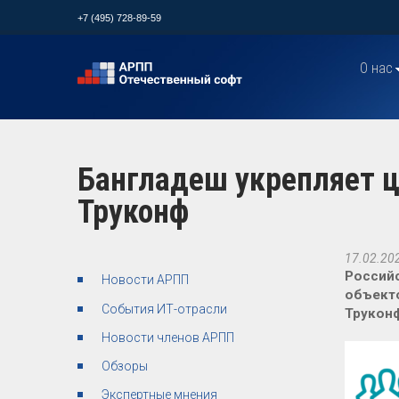
+7 (495) 728-89-59
О нас
Бангладеш укрепляет 
Труконф
17.02.20
Российс
Новости АРПП
объекто
События ИТ-отрасли
Труконф
Новости членов АРПП
Обзоры
Экспертные мнения