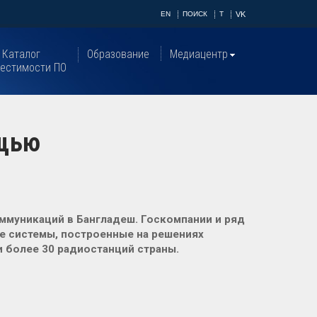
EN
ПОИСК
T
VK
Каталог
Образование
Медиацентр
естимости ПО
ощью
ммуникаций в Бангладеш. Госкомпании и ряд
е системы, построенные на решениях
и более 30 радиостанций страны.