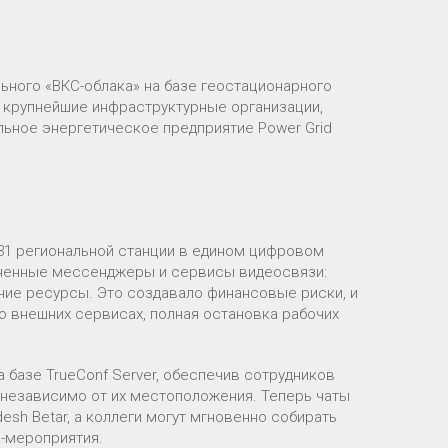
ного «ВКС-облака» на базе геостационарного
т крупнейшие инфраструктурные организации,
льное энергетическое предприятие Power Grid
 31 региональной станции в едином цифровом
зненные мессенджеры и сервисы видеосвязи:
очие ресурсы. Это создавало финансовые риски, и
о внешних сервисах, полная остановка рабочих
базе TrueConf Server, обеспечив сотрудников
 независимо от их местоположения. Теперь чаты
sh Betar, а коллеги могут мгновенно собирать
н-мероприятия.