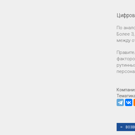
Цифрова
По анал
Более 3
между о
Правите
факторо
рутинны
персона
Компани
Тематик
ВОЗВ