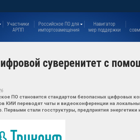
Участники
Российское ПО для
Навигатор
АРПП
импортозамещения
мер поддержки
совм
цифровой суверенитет с пом
26
кое ПО становится стандартом безопасных цифровых ко
в КИИ переводят чаты и видеоконференции на локальны
. Первыми стали госструктуры, предприятия энергетики 