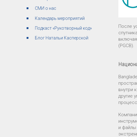
СМИ о нас
Календарь мероприятий
После у
Подкаст «Рукотворный код»
спутник
Блог Натальи Касперской
включая
(PGCB).
Национа
Banglad
простра
внутри 
другие 
процесс
Компани
инструм
и файлы
экстрен