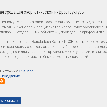
я среда для энергетической инфраструктуры
огичному пути пошла электросетевая компания PGCB, отвечаю
,5 тысяч инженеров и специалистов используют российскую В
тделами и отдаленными объектами, проведения брифов и планё
льство Бангладеш, Bangladesh Betar и PGCB построили систе
в и независимую от вендоров и провайдеров. Где видеосвязь
х задач, но и для управления кризисными ситуациями, технич
ла и координации масштабных ремонтных кампаний.
я-источник:
TrueConf
а:
Внедрение
РАТ К СПИСКУ