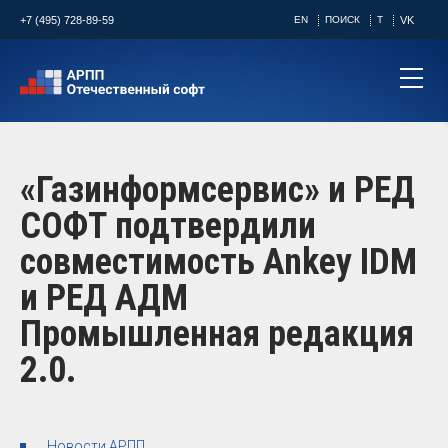
+7 (495) 728-89-59
EN
ПОИСК
T
VK
«Газинформсервис» и РЕД
СОФТ подтвердили
совместимость Ankey IDM
и РЕД АДМ
Промышленная редакция
2.0.
Новости АРПП