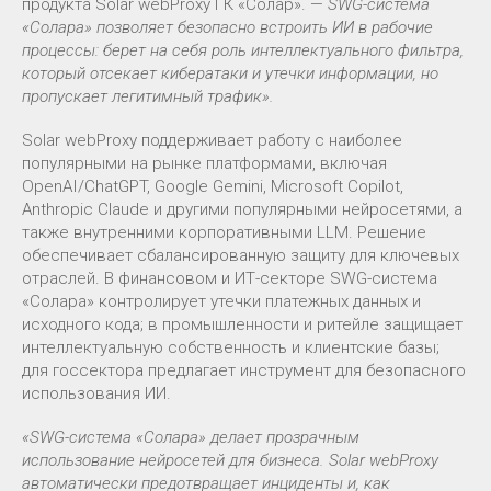
продукта Solar webProxy ГК «Солар». —
SWG-система
«Солара» позволяет безопасно встроить ИИ в рабочие
процессы: берет на себя роль интеллектуального фильтра,
который отсекает кибератаки и утечки информации, но
пропускает легитимный трафик».
Solar webProxy поддерживает работу с наиболее
популярными на рынке платформами, включая
OpenAI/ChatGPT, Google Gemini, Microsoft Copilot,
Anthropic Claude и другими популярными нейросетями, а
также внутренними корпоративными LLM. Решение
обеспечивает сбалансированную защиту для ключевых
отраслей. В финансовом и ИТ-секторе SWG-система
«Солара» контролирует утечки платежных данных и
исходного кода; в промышленности и ритейле защищает
интеллектуальную собственность и клиентские базы;
для госсектора предлагает инструмент для безопасного
использования ИИ.
«SWG-система «Солара» делает прозрачным
использование нейросетей для бизнеса. Solar webProxy
автоматически предотвращает инциденты и, как