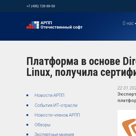
+7 (495) 728-89-59
О нас
Платформа в основе Dir
Linux, получила серти
22.01.20
Экспер
Новости АРПП
платфор
События ИТ-отрасли
Новости членов АРПП
Обзоры
Экспертные мнения