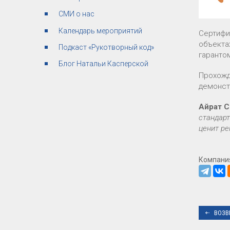
СМИ о нас
Календарь мероприятий
Сертифи
объекта
Подкаст «Рукотворный код»
гаранто
Блог Натальи Касперской
Прохожд
демонст
Айрат С
стандарт
ценит ре
Компани
ВОЗВ