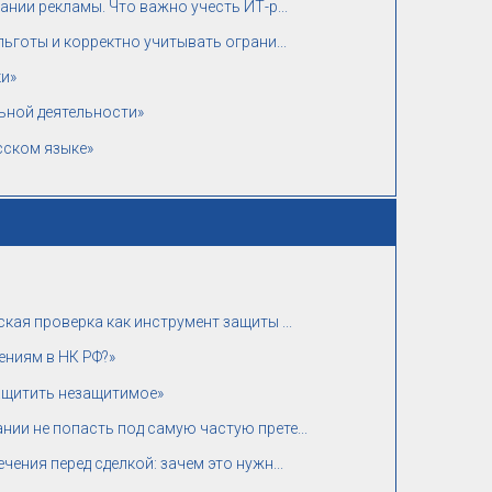
ании рекламы. Что важно учесть ИТ-р...
льготы и корректно учитывать ограни...
ки»
ьной деятельности»
сском языке»
кая проверка как инструмент защиты ...
ениям в НК РФ?»
защитить незащитимое»
ии не попасть под самую частую прете...
ения перед сделкой: зачем это нужн...