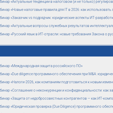
бинар «Актуальные тенденции в налоговом (и не только) регулиров
бинар «Новые налоговые правила для IT в 2026: как использовать 
бинар «Заказчик vs подрядчик: юридические аспекты ИТ-разработ
бинар «Актуальные вопросы служебных результатов интеллектуал
бинар «Русский язык в ИТ-отрасли: новые требования Закона о ру
бинар «Международная защита российского ПО»
бинар «Due diligence программного обеспечения при M&A: юридичес
бинар «Налоги-2026, как компаниям подготовиться к новым измен
бинар «Соглашение о неконкуренции и конфиденциальности: как 
бинар «Защита от недобросовестных контрагентов — как ИТ-компан
бинар «Юридическая проверка (Due Diligence) программного обеспеч