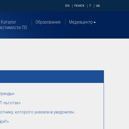
EN
ПОИСК
T
VK
Каталог
Образование
Медиацентр
естимости ПО
тренды»
Т-льготах»
тнику, которого указали в уведомлен...
бря?»