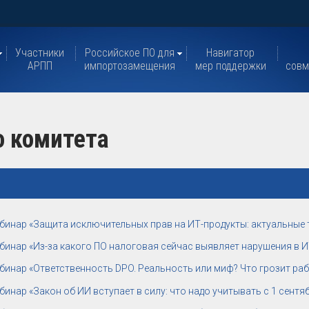
Участники
Российское ПО для
Навигатор
АРПП
импортозамещения
мер поддержки
совм
о комитета
бинар «Защита исключительных прав на ИТ-продукты: актуальные 
бинар «Из-за какого ПО налоговая сейчас выявляет нарушения в И
бинар «Ответственность DPO. Реальность или миф? Что грозит рабо
бинар «Закон об ИИ вступает в силу: что надо учитывать с 1 сентя