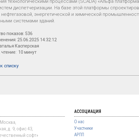
ния технологическими процессами (SCADA) «Альфа платформа
истем диспетчеризации. На базе этой платформы спроектир
, нефтегазовой, энергетической и химической промышленност
ными системами зданий.
во показов: 536
енения: 25.06.2025 14:32:12
аталья Касперская
 чтение: 10 минут
к списку
АССОЦИАЦИЯ
О нас
. Москва,
Участники
ая, д. 9, офис 43,
АРПП
ечественный софт»