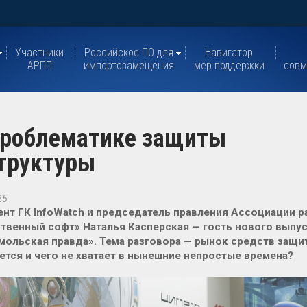
Участники
Российское ПО для
Навигатор
АРПП
импортозамещения
мер поддержки
совм
 проблематике защиты
труктуры
25
нт ГК InfoWatch и председатель правления Ассоциации 
твенный софт» Наталья Касперская — гость нового выпус
ольская правда». Тема разговора — рынок средств защи
ется и чего не хватает в нынешние непростые времена?