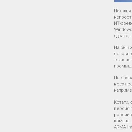
Наталья
непрост
ИТ-сред
Windows,
однако,
На рынк
основно
техноло
промышл
По слов
всех пр
наприме
Кстати,
версия 
российс
команд.
ARMA Ind