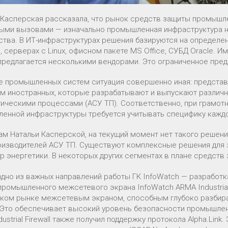
 Касперская рассказала, что рынок средств защиты промышл
ыми вызовами — изначально промышленная инфраструктура не
ства. В ИТ-инфраструктурах решения базируются на определен
 серверах с Linux, офисном пакете MS Office, СУБД Oracle. И
 предлагается несколькими вендорами. Это ограниченное пред
е промышленных систем ситуация совершенно иная: представл
м иностранных, которые разрабатывают и выпускают различ
гическими процессами (АСУ ТП). Соответственно, при грамот
енной инфраструктуры требуется учитывать специфику каждо
ам Натальи Касперской, на текущий момент нет такого решен
оизводителей АСУ ТП. Существуют комплексные решения для 
р энергетики. В некоторых других сегментах в плане средств
 одно из важных направлений работы ГК InfoWatch — разработ
промышленного межсетевого экрана InfoWatch ARMA Industrial 
ком рынке межсетевым экраном, способным глубоко разбира
 Это обеспечивает высокий уровень безопасности промышленн
ustrial Firewall также получил поддержку протокола Alpha.Li