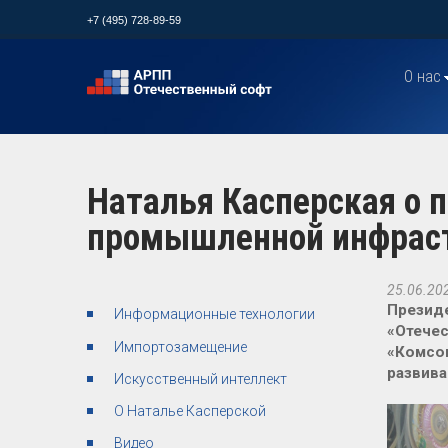
+7 (495) 728-89-59
О нас
Наталья Касперская о
промышленной инфрас
25.06.20
Президе
Информационные технологии
«Отечес
Импортозамещение
«Комсом
развива
Искусственный интеллект
О Наталье Касперской
Видео