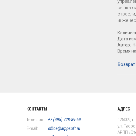
управле
рынка с
отрасли
инженер
Количест
Дата изм
Автор: Н
Время на
Возврат 
КОНТАКТЫ
АДРЕС
Телефон:
+7 (495) 728-89-59
125009, г
ул. Тверск
E-mail:
office@arppsoft.ru
АРПП «От