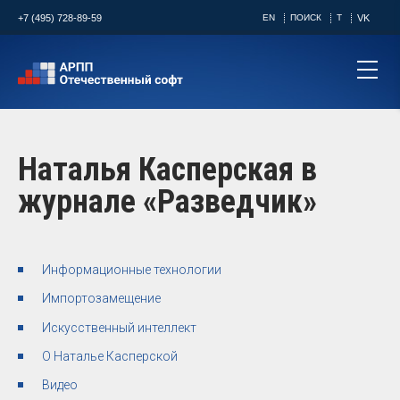
+7 (495) 728-89-59
EN
ПОИСК
T
VK
Наталья Касперская в
журнале «Разведчик»
Информационные технологии
Импортозамещение
Искусственный интеллект
О Наталье Касперской
Видео