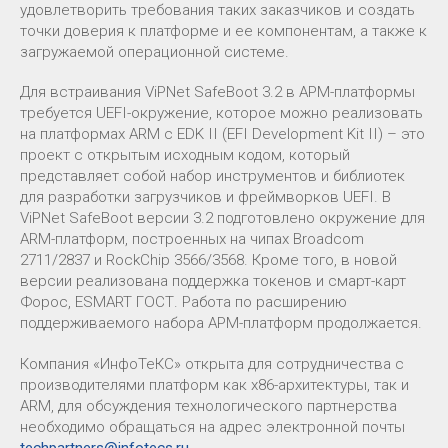
удовлетворить требования таких заказчиков и создать
точки доверия к платформе и ее компонентам, а также к
загружаемой операционной системе.
Для встраивания ViPNet SafeBoot 3.2 в АРМ-платформы
требуется UEFI-окружение, которое можно реализовать
на платформах ARM c EDK II (EFI Development Kit II) – это
проект с открытым исходным кодом, который
представляет собой набор инструментов и библиотек
для разработки загрузчиков и фреймворков UEFI. В
ViPNet SafeBoot версии 3.2 подготовлено окружение для
ARM-платформ, построенных на чипах Broadcom
2711/2837 и RockChip 3566/3568. Кроме того, в новой
версии реализована поддержка токенов и смарт-карт
Форос, ESMART ГОСТ. Работа по расширению
поддерживаемого набора АРМ-платформ продолжается.
Компания «ИнфоТеКС» открыта для сотрудничества с
производителями платформ как x86-архитектуры, так и
ARM, для обсуждения технологического партнерства
необходимо обращаться на адрес электронной почты
techpartners@infotecs.ru
.