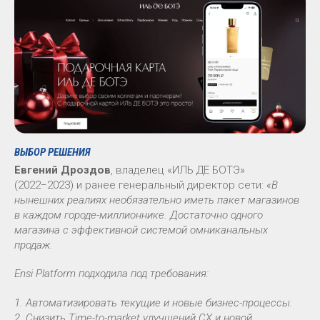
ВЫБОР РЕШЕНИЯ
Евгений Дроздов
, владелец «ИЛЬ ДЕ БОТЭ»
(2022−2023) и ранее генеральный директор сети:
«В
нынешних реалиях необязательно иметь пакет магазинов
в каждом городе-миллионнике. Достаточно одного
магазина с эффективной системой омниканальных
продаж.
Ensi Platform подходила под требования:
1. Автоматизировать текущие и новые бизнес-процессы.
2. Снизить Time-to-market улучшений CX и новой