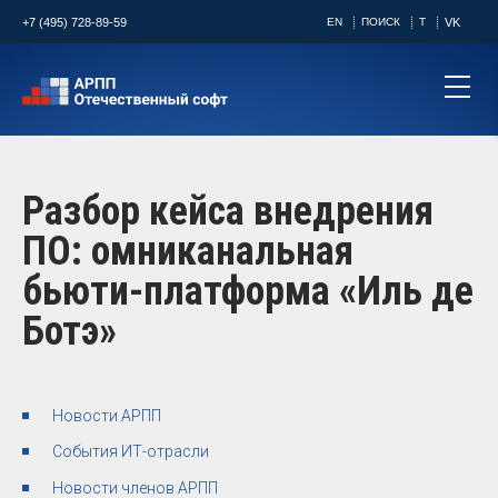
+7 (495) 728-89-59
EN
ПОИСК
T
VK
Разбор кейса внедрения
ПО: омниканальная
бьюти-платформа «Иль де
Ботэ»
Новости АРПП
События ИТ-отрасли
Новости членов АРПП