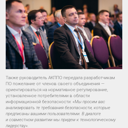
Также руководитель АКППО передала разработчикам
ПО пожелание от членов своего объединения —
ориентироваться на нормативное регулирование,
установленное потребителями в области
информационной безопасности:
«Мы просим вас
анализировать те требования безопасности, которые
предписаны вашими пользователями. В диалоге
и совместном развитии мы придем к технологическому
лидерству».