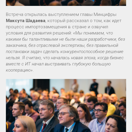
Встреча открылась выступлением главы Минцифры
Максута Шадаева
, который рассказал о том, как идет
процесс импортозамещения в стране и озвучил
условия для развития решений:
«Мы понимаем, что
какими бы талантливыми не были наши разработчики, без
заказчика, без отраслевой экспертизы, без правильной
постановки задач сделать конкурентоспособное решение
нельзя. Я считаю, что началась новая эпоха, когда бизнес
вместе с ИТ начал выстраивать глубокую большую
кооперацию»
.