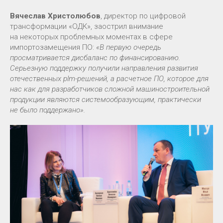
Вячеслав Христолюбов
, директор по цифровой
трансформации «ОДК», заострил внимание
на некоторых проблемных моментах в сфере
импортозамещения ПО:
«В первую очередь
просматривается дисбаланс по финансированию.
Серьезную поддержку получили направления развития
отечественных plm-решений, а расчетное ПО, которое для
нас как для разработчиков сложной машиностроительной
продукции являются системообразующим, практически
не было поддержано».