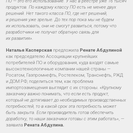
ПО — это его использование. У нас в реестре уже 16 тысяч
продуктов. По каждому классу ПО есть не менее двух
решений. Нет такого класса ПО, где нет решений,
и решения уже зрелые. До тех пор пока мы не будем
их использовать, они не смогут развиться, потому что
разработчики не получат обратную связь для
их развития».
Наталья Касперская
предложила
Ренате Абдулиной
как председателю Ассоциации крупнейших
потребителей ПО и оборудования, куда входят самые
высокотехнологичные компании нашей страны —
Росатом, Газпромнефть, Ростелеком, Транснефть, РЖД
и ДОМ.РФ, поделиться тем, как проблема
импортозамещения выглядит с их стороны.
«Крупному
заказчику важно понимать, что если есть продукт,
который не дотягивает до необходимых производственных
потребностей, то в какой срок эта потребность может
быть закрыта. Если производитель готов обеспечить
доработку, то наши заказчики готовы с этим работать»
, —
заявила
Рената Абдулина.