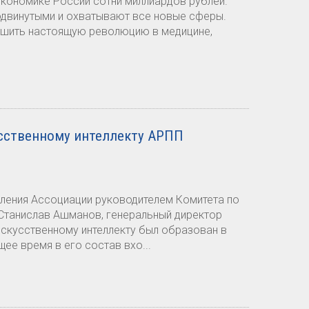
экономике России сотни миллиардов рублей.
одвинутыми и охватывают все новые сферы.
ершить настоящую революцию в медицине,
усственному интеллекту АРПП
вления Ассоциации руководителем Комитета по
 Станислав Ашманов, генеральный директор
искусственному интеллекту был образован в
щее время в его состав вхо...