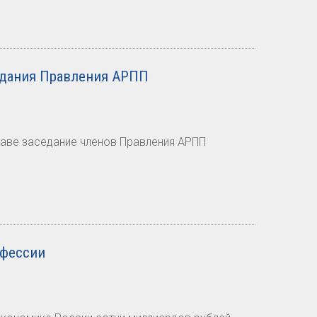
едания Правления АРПП
таве заседание членов Правления АРПП
офессии