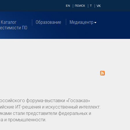
EN
ПОИСК
T
VK
Каталог
Образование
Медиацентр
естимости ПО
российского форума-выставки «Госзаказ»
ийские ИТ-решения и искусственный интеллект:
никами стали представители федеральных и
са и промышленности.