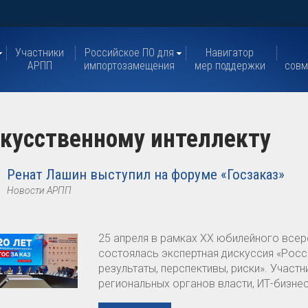
Участники
Российское ПО для
Навигатор
АРПП
импортозамещения
мер поддержки
совм
скусственному интеллекту
Ренат Лашин выступил на форуме «Госзаказ»
Новости АРПП
25 апреля в рамках XX юбилейного все
состоялась экспертная дискуссия «Росс
результаты, перспективы, риски». Участ
региональных органов власти, ИТ-бизне