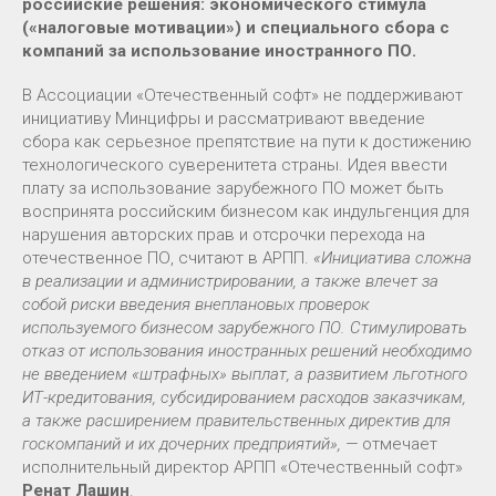
российские решения: экономического стимула
(«налоговые мотивации») и специального сбора с
компаний за использование иностранного ПО.
В Ассоциации «Отечественный софт» не поддерживают
инициативу Минцифры и рассматривают введение
сбора как серьезное препятствие на пути к достижению
технологического суверенитета страны. Идея ввести
плату за использование зарубежного ПО может быть
воспринята российским бизнесом как индульгенция для
нарушения авторских прав и отсрочки перехода на
отечественное ПО, считают в АРПП.
«Инициатива сложна
в реализации и администрировании, а также влечет за
собой риски введения внеплановых проверок
используемого бизнесом зарубежного ПО. Стимулировать
отказ от использования иностранных решений необходимо
не введением «штрафных» выплат, а развитием льготного
ИТ-кредитования, субсидированием расходов заказчикам,
а также расширением правительственных директив для
госкомпаний и их дочерних предприятий», —
отмечает
исполнительный директор АРПП «Отечественный софт»
Ренат Лашин
.