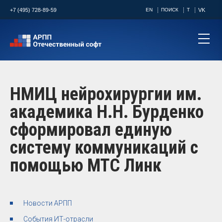
+7 (495) 728-89-59
EN
ПОИСК
T
VK
НМИЦ нейрохирургии им.
академика Н.Н. Бурденко
сформировал единую
систему коммуникаций с
помощью МТС Линк
Новости АРПП
События ИТ-отрасли