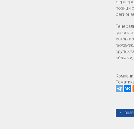
серверо
позицию
региона
Генерал
одного и
которого
инженерн
крупным 
области,
Компани
Тематик
ВОЗВ