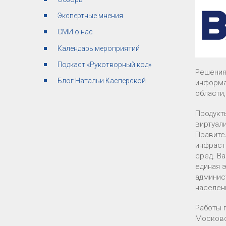
Экспертные мнения
СМИ о нас
Календарь мероприятий
Подкаст «Рукотворный код»
Решения
Блог Натальи Касперской
информа
области
Продукт
виртуал
Правите
инфраст
сред. B
единая 
админис
населен
Работы 
Московс