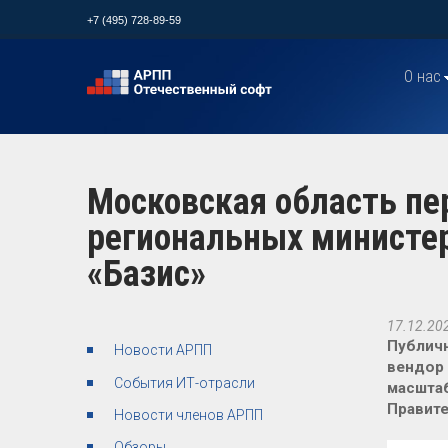
+7 (495) 728-89-59
О нас
Московская область пе
региональных министер
«Базис»
17.12.20
Публич
Новости АРПП
вендор 
События ИТ-отрасли
масштаб
Правите
Новости членов АРПП
Обзоры