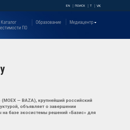
EN
ПОИСК
T
VK
Каталог
Образование
Медиацентр
естимости ПО
му
(MOEX — BAZA), крупнейший российский
уктурой, объявляет о завершении
 на базе экосистемы решений «Базис» для