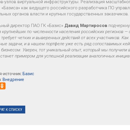
в-узлов виртуальной инфраструктуры. Реализация масштабно
 «Базиса» как ведущего российского разработчика ПО управл
льных органов власти и крупных государственных заказчиков.
ьный директор ПАО ГК «Базис»
Давид Мартиросов
подчеркну
з крупнейших по численности населения российских регионов —
 требует четких и выверенных действий от всех участников. К
ые задачи, и в нашем портфеле уже есть ряд сопоставимых кейс
бизнесом. Уверен, тот уникальный опыт, который мы получили 
 станет примером для успешной реализации аналогичных инициат
я-источник:
Базис
а:
Внедрение
РАТ К СПИСКУ