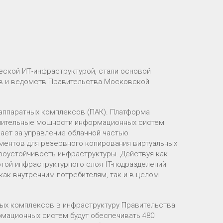
еской ИТ-инфраструктурой, стали основой
в и ведомств Правительства Московской
аппаратных комплексов (ПАК). Платформа
ислительные мощности информационных систем
чает за управление облачной частью
рументов для резервного копирования виртуальных
офоустойчивость инфраструктуры. Действуя как
отой инфраструктурного слоя IT-подразделений
как внутренним потребителям, так и в целом
ых комплексов в инфраструктуру Правительства
рмационных систем будут обеспечивать 480