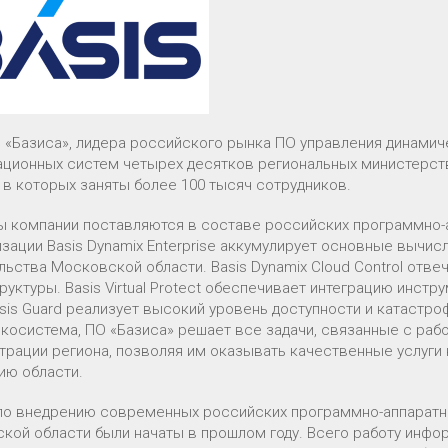
 «Базиса», лидера российского рынка ПО управления динамич
ционных систем четырех десятков региональных министерст
, в которых заняты более 100 тысяч сотрудников.
ы компании поставляются в составе российских программно-
изации Basis Dynamix Enterprise аккумулирует основные выч
льства Московской области. Basis Dynamix Cloud Control отве
руктуры. Basis Virtual Protect обеспечивает интеграцию инст
asis Guard реализует высокий уровень доступности и катастр
экосистема, ПО «Базиса» решает все задачи, связанные с раб
трации региона, позволяя им оказывать качественные услуги 
ию области.
по внедрению современных российских программно-аппаратн
кой области были начаты в прошлом году. Всего работу инфо