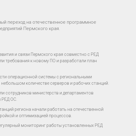
ный переход на отечественное программное
едприятий Пермского края.
вития и связи Пермского края совместно с РЕД
и требования к новому ПО и разработали план
ости операционной системы с региональными
небольшом количестве серверов и рабочих станций.
или сотрудников министерств и департаментов
 РЕД ОС.
станций региона начали работать на отечественной
ройкой и оптимизацией процессов.
регулярный мониторинг работы установленных РЕД