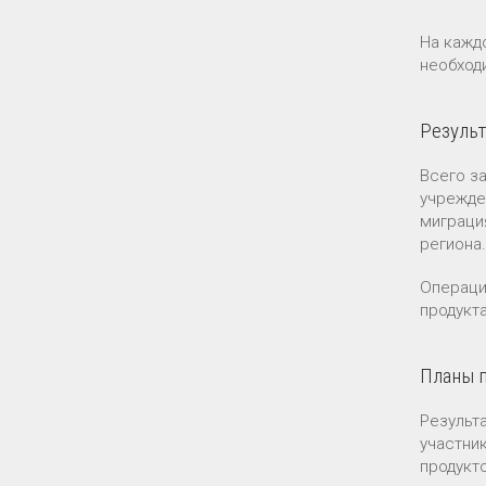
На кажд
необход
Резуль
Всего з
учрежде
миграци
региона.
Операци
продукт
Планы п
Результ
участни
продукт