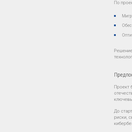
По прое
Мигр
Обес
Опти
Решение
технолог
Предпос
Проект 
отечест
ключевы
До стар
риски, 
кибербе