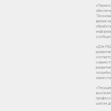
«Пермск
обеспече
"Экономи
время на
обработ
информац
сообщил
«Для РЕД
развитие
соответ
совмест
развити
потребно
замести
«Текущие
высокая 
професси
шагом д