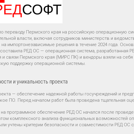
по переводу Пермского края на российскую операционную сист
тельной власти, включая сотрудников министерств и ведомст
 на импортонезависимые решения в течение 2024 года. Осно
 составила РЕД ОС — операционная система, разработанная 
я и связи Пермского края (МИРС ПК) и вендоры взяли на себя 
скую поддержку операционной системы.
ости и уникальность проекта
оекта — обеспечение надежной работы госучреждений и предп
кое ПО. Перед началом работ была проведена тщательная оц
 на программное обеспечение РЕД ОС начался после проведен
атом комплексного анализа функциональных возможностей оп
ыли учтены критерии безопасности и совместимости РЕД ОС 