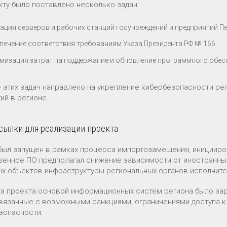
кту было поставлено несколько задач:
ация серверов и рабочих станций госучреждений и предприятий П
печение соответствия требованиям Указа Президента РФ № 166.
мизация затрат на поддержание и обновление программного обес
 этих задач направлено на укрепление кибербезопасности ре
ий в регионе.
ылки для реализации проекта
был запущен в рамках процесса импортозамещения, иницииров
венное ПО предполагал снижение зависимости от иностранны
х объектов инфраструктуры региональных органов исполните
та проекта основой информационных систем региона было за
связанные с возможными санкциями, ограничениями доступа 
зопасности.