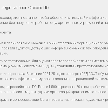
внедрения российского ПО
реализуется поэтапно, чтобы обеспечить плавный и эффектив
ение без нарушения работы государственных учреждений и пр
роекта:
из и планирование. Инженеры Министерства информационного раз
 провели аудит существующих информационных систем, определил
ации.
тное тестирование. Для оценки работоспособности и совместим
рмационными системами РЕД ОС установили и протестировали на 
ение персонала. В течение 2024-25 годов эксперты РЕД СОФТ обуч
ского края эффективному использованию операционной системы
ход на российского ПО. Более 1 500 серверов и 20 тысяч рабочих 
ационной системе, сотрудники организаций края занимаются наст
ержка и сопровождение. Организована техническая поддержка и 