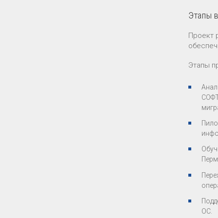
Этапы 
Проект 
обеспеч
Этапы п
Анал
СОФТ
мигр
Пило
инфо
Обуч
Перм
Пере
опер
Подд
ОС.