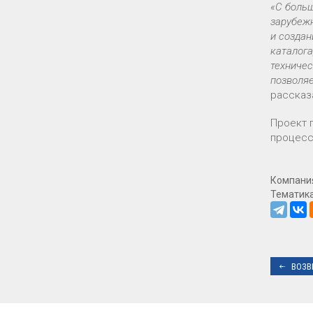
«С боль
зарубеж
и создан
каталог
техничес
позволя
расска
Проект 
процесс
Компани
Тематик
ВОЗВ