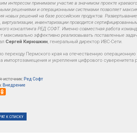
шим интересом принимаем участие в значимом проекте краевог
ными решениями и операционными системами позволяет макси
ия новых решений на базе российских продуктов. Развертывание
а, виртуализации, инвентаризации проводится сертифицированн
кого консалтинга РЕД СОФТ. Именно совместная работа команд
ет максимально эффективно реализовывать поставленные задачи
зал
Сергей Кирюшкин
, генеральный директор ИВС-Сети.
по переходу Пермского края на отечественную операционную 
а импортозамещения и укрепления цифрового суверенитета р
я-источник:
Ред Софт
а:
Внедрение
РАТ К СПИСКУ