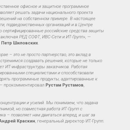
чественное офисное и защитное программное
зволяет решать задачи национального проекта
 решений на собственном примере. В настоящее
ти, подведомственных организаций и в Центре
о сертифицированные российские средства защиты
 включая РЕД СОФТ, ИВС-Сети и ИТ-Групп»,
—
я
Петр Шиловских
.
ае – это не просто партнерство, это вклад в
 стремимся создавать решения, которые не только
ет ИТ-инфраструктуры заказчиков. Работая
ированными специалистами и способствовали
дрять программные продукты, адаптированные к
– прокомментировал
Рустам Рустамов
,
концентрации и усилий. Мы понимаем, что задана
нимой, но совместная работа ИТ-Групп с
а – позволяет нам двигаться вперед, и шаг за
Андрей Краскин
, генеральный директор ИТ-Групп.