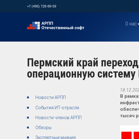
+7 (495) 728-89-59
О нас
Пермский край переход
операционную систему
18.12.20
В рамка
Новости АРПП
инфраст
События ИТ-отрасли
обеспеч
тысяч р
Новости членов АРПП
Обзоры
Экспертные мнения