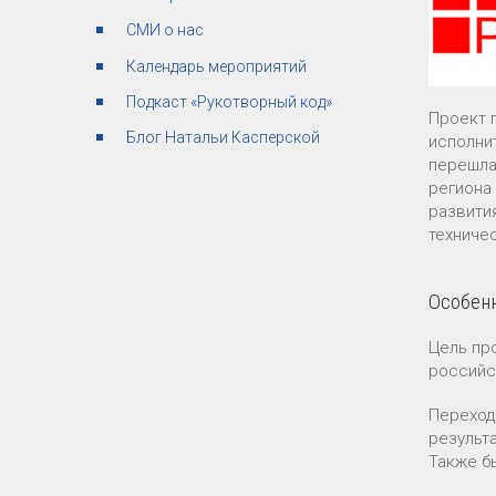
СМИ о нас
Календарь мероприятий
Подкаст «Рукотворный код»
Проект 
Блог Натальи Касперской
исполни
перешла
региона
развити
техниче
Особенн
Цель пр
российс
Переход
результ
Также б