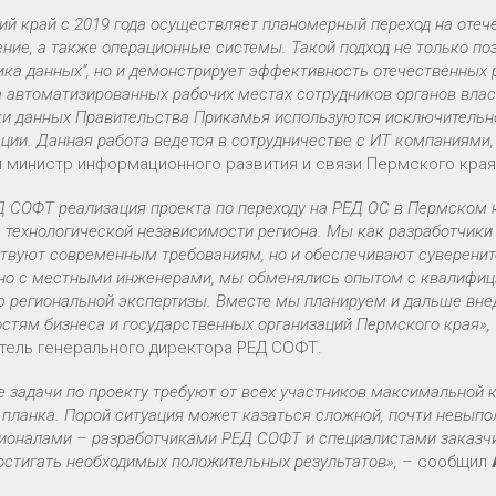
ий край с 2019 года осуществляет планомерный переход на оте
ние, а также операционные системы. Такой подход не только по
ка данных“, но и демонстрирует эффективность отечественных
 автоматизированных рабочих местах сотрудников органов влас
ки данных Правительства Прикамья используются исключительн
ии. Данная работа ведется в сотрудничестве с ИТ компаниями,
 министр информационного развития и связи Пермского кра
 СОФТ реализация проекта по переходу на РЕД ОС в Пермском кр
 технологической независимости региона. Мы как разработчики
ствуют современным требованиям, но и обеспечивают суверенит
но с местными инженерами, мы обменялись опытом с квалифиц
ю региональной экспертизы. Вместе мы планируем и дальше вне
стям бизнеса и государственных организаций Пермского края»,
тель генерального директора РЕД СОФТ.
 задачи по проекту требуют от всех участников максимальной 
планка. Порой ситуация может казаться сложной, почти невыпол
оналами – разработчиками РЕД СОФТ и специалистами заказчик
остигать необходимых положительных результатов»,
– сообщил