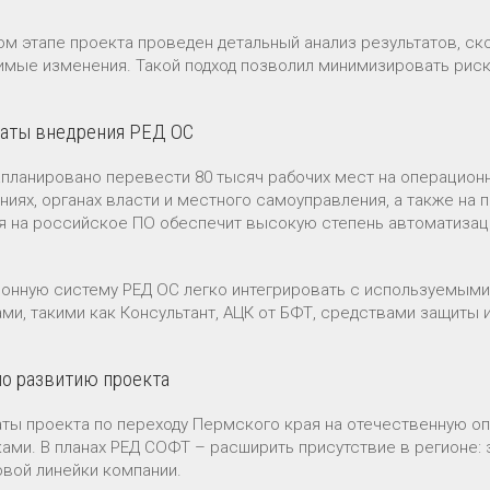
ом этапе проекта проведен детальный анализ результатов, с
имые изменения. Такой подход позволил минимизировать риск
таты внедрения РЕД ОС
апланировано перевести 80 тысяч рабочих мест на операцион
ниях, органах власти и местного самоуправления, а также на
я на российское ПО обеспечит высокую степень автоматизац
онную систему РЕД ОС легко интегрировать с используемым
ами, такими как Консультант, АЦК от БФТ, средствами защиты
о развитию проекта
аты проекта по переходу Пермского края на отечественную 
ками. В планах РЕД СОФТ – расширить присутствие в регионе: 
овой линейки компании.