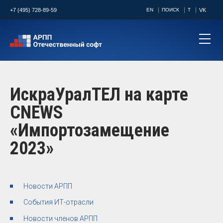
+7 (495) 728-89-59
EN
ПОИСК
T
VK
ИскраУралТЕЛ на карте
CNEWS
«Импортозамещение
2023»
Новости АРПП
События ИТ-отрасли
Новости членов АРПП