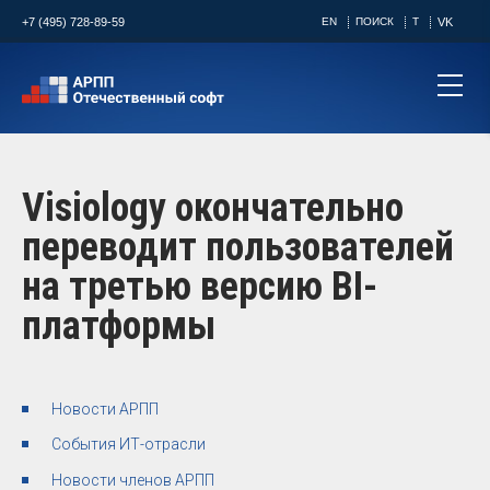
+7 (495) 728-89-59
EN
ПОИСК
T
VK
Visiology окончательно
переводит пользователей
на третью версию BI-
платформы
Новости АРПП
События ИТ-отрасли
Новости членов АРПП