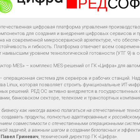
 отечественная цифровая платформа управления производств
омпонентов для создания и внедрения цифровых сервисов и п
на на современной микросервисной архитектуре, что обеспе
стойчивость и гибкость. Платформа отвечает всем совреме
т наивысшим уровнем технологической готовности (УТГ 9) в 
уктор MES» – комплекс MES-решений от ГК «Цифра» для авто
— операционная система для серверов и рабочих станций. На
ва Linux, которая позволяет строить функциональные ИТ-инф
ных решений. РЕД ОС активно внедряется в государственных 
ании, банковском секторе, телекоме и транспортных компания
 бизнесу как никогда важно полагаться на отечественные техно
 создавать продукты, полностью адаптированные к российскому
ением совместимости с отечественными операционными системам
ской задачей, а важным шагом в создании безопасных и эффект
л
Павел Гриневич
, технический директор ГК «Цифра».