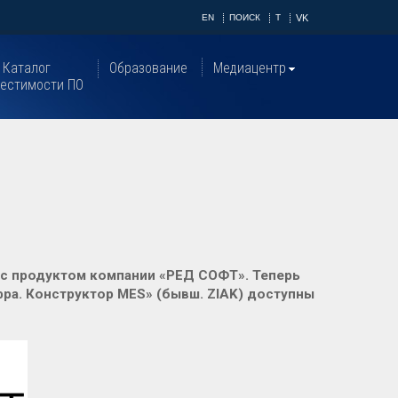
EN
ПОИСК
T
VK
Каталог
Образование
Медиацентр
естимости ПО
 с продуктом компании «РЕД СОФТ». Теперь
ра. Конструктор MES» (бывш. ZIAK) доступны