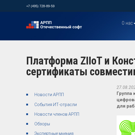
+7 (495) 728-89-59
О нас
Платформа ZIIoT и Кон
сертификаты совмести
27.08.20
Группа 
Новости АРПП
цифрова
События ИТ-отрасли
для раб
Новости членов АРПП
Обзоры
Экспертные мнения