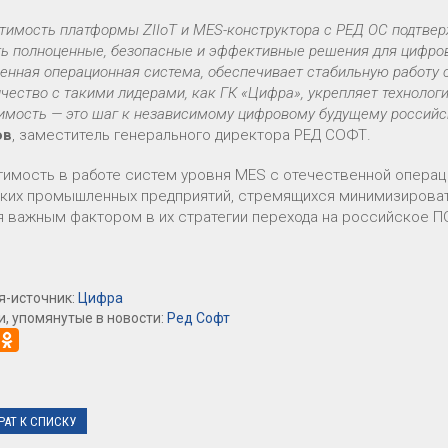
тимость платформы ZIIoT и MES-конструктора с РЕД ОС подтвер
ть полноценные, безопасные и эффективные решения для цифро
енная операционная система, обеспечивает стабильную работу 
чество с такими лидерами, как ГК «Цифра», укрепляет технологи
имость — это шаг к независимому цифровому будущему российс
ов
, заместитель генерального директора РЕД СОФТ.
имость в работе систем уровня MES c отечественной операц
ких промышленных предприятий, стремящихся минимизировать
я важным фактором в их стратегии перехода на российское П
я-источник:
Цифра
, упомянутые в новости:
Ред Софт
РАТ К СПИСКУ