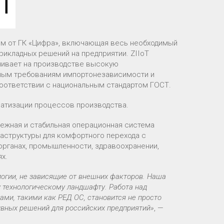
ом от ГК «Цифра», включающая весь необходимый
рикладных решений на предприятии. ZIIoT
чивает на производстве высокую
нным требованиям импортонезависимости и
соответствии с национальным стандартом ГОСТ.
матизации процессов производства.
дежная и стабильная операционная система
раструктуры для комфортного перехода с
органах, промышленности, здравоохранении,
х.
логии, не зависящие от внешних факторов. Наша
 технологическому ландшафту. Работа над
и, такими как РЕД ОС, становится не просто
ивных решений для российских предприятий»
, —