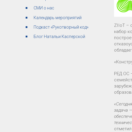
СМИ о нас
Календарь мероприятий
ZIIoT –
Подкаст «Рукотворный код»
набор к
Блог Натальи Касперской
построе
отказоу
обладае
«Констр
РЕД ОС 
семейст
зарубеж
образов
«Сегодня
задача —
обеспеч
техниче
отмети