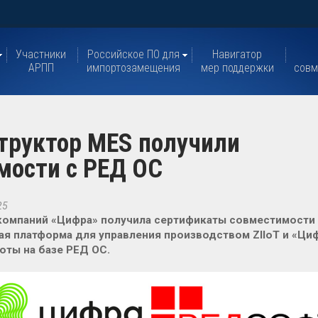
Участники
Российское ПО для
Навигатор
АРПП
импортозамещения
мер поддержки
совм
структор MES получили
мости c РЕД ОС
25
компаний «Цифра» получила сертификаты совместимости
я платформа для управления производством ZIIoT и «Циф
оты на базе РЕД ОС.