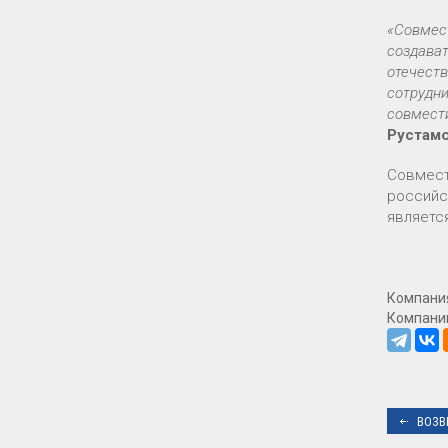
«Совмес
создава
отечеств
сотрудни
совмест
Рустам
Совмест
российс
являетс
Компани
Компании
ВОЗВ