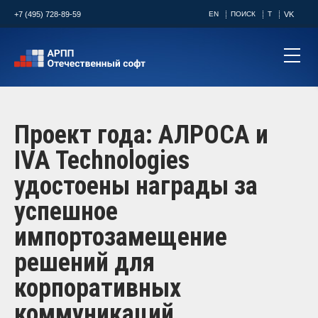
+7 (495) 728-89-59
EN
ПОИСК
T
VK
Проект года: АЛРОСА и
IVA Technologies
удостоены награды за
успешное
импортозамещение
решений для
корпоративных
коммуникаций