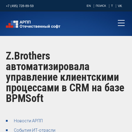
+7 (495) 728-89-59
EN
ПОИСК
T
VK
Z.Brothers
автоматизировала
управление клиентскими
процессами в CRM на базе
BPMSoft
Новости АРПП
События ИТ-отрасли