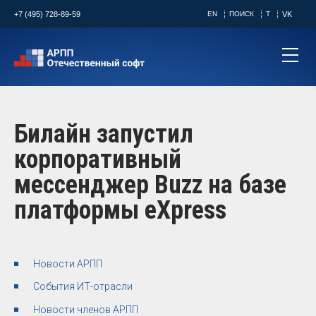
+7 (495) 728-89-59
EN
ПОИСК
T
VK
Билайн запустил
корпоративный
мессенджер Buzz на базе
платформы eXpress
Новости АРПП
События ИТ-отрасли
Новости членов АРПП