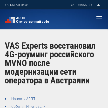
+7 (495) 728-89-59
EN
ПОИСК
T
VK
VAS Experts восстановил
4G-роуминг российского
MVNO после
модернизации сети
оператора в Австралии
Новости АРПП
События ИТ-отрасли