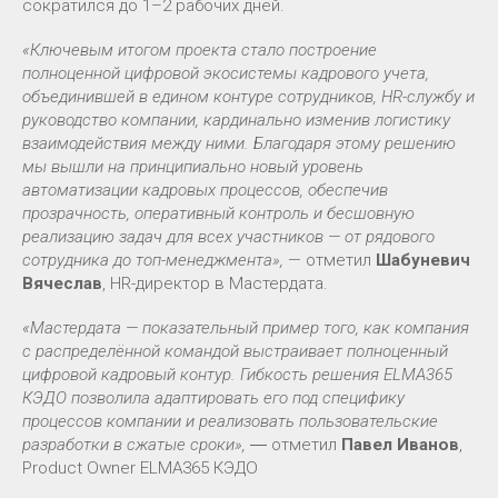
сократился до 1–2 рабочих дней.
«Ключевым итогом проекта стало построение
полноценной цифровой экосистемы кадрового учета,
объединившей в едином контуре сотрудников, HR-службу и
руководство компании, кардинально изменив логистику
взаимодействия между ними. Благодаря этому решению
мы вышли на принципиально новый уровень
автоматизации кадровых процессов, обеспечив
прозрачность, оперативный контроль и бесшовную
реализацию задач для всех участников — от рядового
сотрудника до топ-менеджмента»,
— отметил
Шабуневич
Вячеслав
, HR-директор в Мастердата.
«Мастердата — показательный пример того, как компания
с распределённой командой выстраивает полноценный
цифровой кадровый контур. Гибкость решения ELMA365
КЭДО позволила адаптировать его под специфику
процессов компании и реализовать пользовательские
разработки в сжатые сроки»,
― отметил
Павел Иванов
,
Product Owner ELMA365 КЭДО