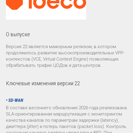
О выпуске
Версия 22 является мажорным релизом, в котором
продолжилось развитие высокопроизводительных VPP-
контекстов (VCE, Virtual Context Engine) позволяющих
обрабатывать трафик ЦОДов и дата-центров.
Ключевые изменения версии 22
• SD-WAN
В составе весеннего обновления 2026 года реализована
SLA-ориентированная маршрутизация с мониторингом
качества каналов по параметрам задержки (latency),
джиттера (jitter) и потерь пакетов (packet loss). Контроль
состояния каналов ведётся через ping и BFD. При