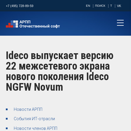
+7 (495) 728-89-59
EN
ПОИСК
T
VK
Ideco выпускает версию
22 межсетевого экрана
нового поколения Ideco
NGFW Novum
Новости АРПП
События ИТ-отрасли
Новости членов АРПП