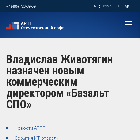
+7 (495) 728-89-59
EN
ПОИСК
T
VK
Владислав Животягин
назначен новым
коммерческим
директором «Базальт
СПО»
Новости АРПП
События ИТ-отрасли