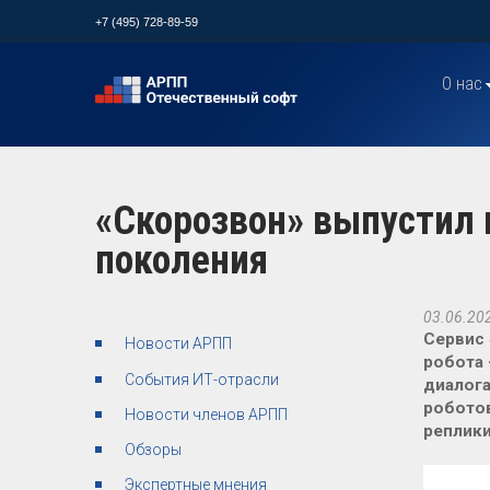
+7 (495) 728-89-59
О нас
«Скорозвон» выпустил 
поколения
03.06.20
Сервис 
Новости АРПП
робота 
События ИТ-отрасли
диалога
роботов
Новости членов АРПП
реплики
Обзоры
Экспертные мнения