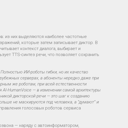
в: из них выделяются наиболее частотные
зражений, которые затем записывает диктор. В
читывает контекст диалога, выбирает и
зует TTS-синтез речи, что позволяет сохранить
 Полностью ИИ-роботы гибки, но их качество
арубежных серверах, а абоненты нередко даже при
рным же роботам, при всей естественности
ия AI-HumanVoice — в изменении самой архитектуры
аникой дикторской речи — это шаг к созданию
больше не маскируются под человека, а “думают” и
аправления голосовых роботов сервиса
озвона — наряду с автоинформатором,