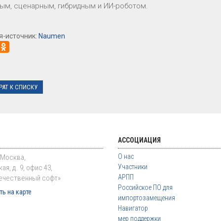
ым, сценарным, гибридным и ИИ-роботом.
я-источник:
Naumen
РАТ К СПИСКУ
АССОЦИАЦИЯ
О нас
. Москва,
Участники
ая, д. 9, офис 43,
АРПП
ечественный софт»
Российское ПО для
ь на карте
импортозамещения
Навигатор
мер поддержки