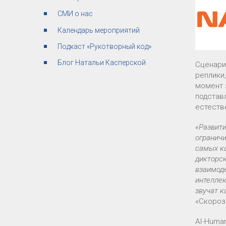
СМИ о нас
Календарь мероприятий
Подкаст «Рукотворный код»
Блог Натальи Касперской
Сценари
реплики
момент 
подстав
естеств
«Развити
ограничи
самых к
дикторск
взаимоде
интеллек
звучат к
«Скороз
AI-Huma