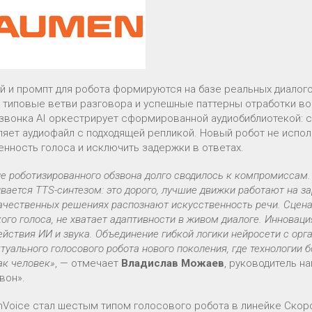
й и промпт для робота формируются на базе реальных диалого
, типовые ветви разговора и успешные паттерны отработки во
звонка AI оркестрирует сформированной аудиобиблиотекой: с
ляет аудиофайл с подходящей репликой. Новый робот не исполь
енность голоса и исключить задержки в ответах.
е роботизированного обзвона долго сводилось к компромиссам.
вается TTS-синтезом: это дорого, лучшие движки работают на з
ачественных решениях распознают искусственность речи. Сцена
ого голоса, не хватает адаптивности в живом диалоге. Инновац
йствия ИИ и звука. Объединение гибкой логики нейросети с орг
туального голосового робота нового поколения, где технологии 
ак человек»
, — отмечает
Владислав Можаев
, руководитель н
вон».
nVoice стал шестым типом голосового робота в линейке Скор