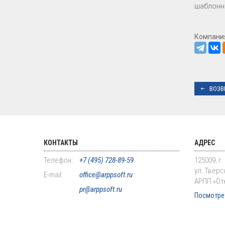
шаблонн
Компани
ВОЗВ
КОНТАКТЫ
АДРЕС
Телефон:
+7 (495) 728-89-59
125009, г
ул. Тверск
E-mail:
office@arppsoft.ru
АРПП «От
pr@arppsoft.ru
Посмотрет