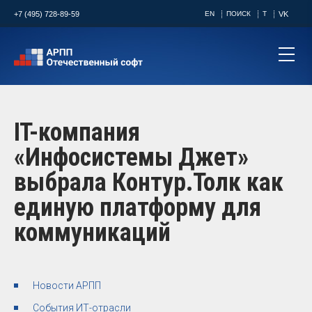
+7 (495) 728-89-59
EN
ПОИСК
T
VK
IT-компания
«Инфосистемы Джет»
выбрала Контур.Толк как
единую платформу для
коммуникаций ​
Новости АРПП
События ИТ-отрасли