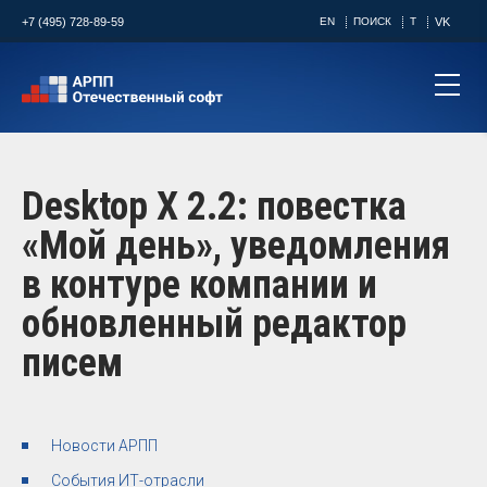
+7 (495) 728-89-59
EN
ПОИСК
T
VK
Desktop X 2.2: повестка
«Мой день», уведомления
в контуре компании и
обновленный редактор
писем
Новости АРПП
События ИТ-отрасли