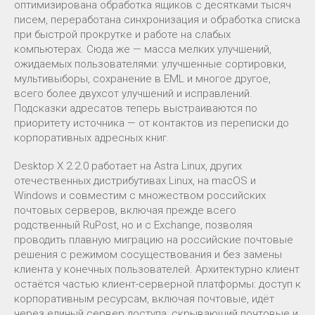
оптимизирована обработка ящиков с десятками тысяч
писем, переработана синхронизация и обработка списка
при быстрой прокрутке и работе на слабых
компьютерах. Сюда же — масса мелких улучшений,
ожидаемых пользователями: улучшенные сортировки,
мультивыборы, сохранение в EML и многое другое,
всего более двухсот улучшений и исправлений.
Подсказки адресатов теперь выстраиваются по
приоритету источника — от контактов из переписки до
корпоративных адресных книг.
Desktop X 2.2.0 работает на Astra Linux, других
отечественных дистрибутивах Linux, на macOS и
Windows и совместим с множеством российских
почтовых серверов, включая прежде всего
родственный RuPost, но и с Exchange, позволяя
проводить плавную миграцию на российские почтовые
решения с режимом сосуществования и без замены
клиента у конечных пользователей. Архитектурно клиент
остаётся частью клиент-серверной платформы: доступ к
корпоративным ресурсам, включая почтовые, идёт
через единый сервер доступа, скрывающий почтовые и