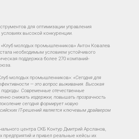
нструментов для оптимизации управления
 условиях высокой конкуренции.
 «Клуб молодых промышленников» Антон Ковалев
 стала необходимым условием устойчивого
ическая поддержка более 270 компаний-
оюза.
«Клуб молодых промышленников»:
«Сегодня для
ффективности — это вопрос выживания. Высокая
е подходы. Современные отечественные
венно снижать издержки, повышать прозрачность
поколение сегодня формирует новую
ссийских IT-решений является ключевым драйвером
нального центра СКБ Контур Дмитрий Арсланов,
 предприятий и привел реальные кейсы их