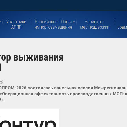
Участники
Российское ПО для
Навигатор
АРПП
импортозамещения
мер поддержки
совм
тор выживания
П
26
ОПРОМ-2026 состоялась панельная сессия Межрегиональ
 «Операционная эффективность производственных МСП: ка
».