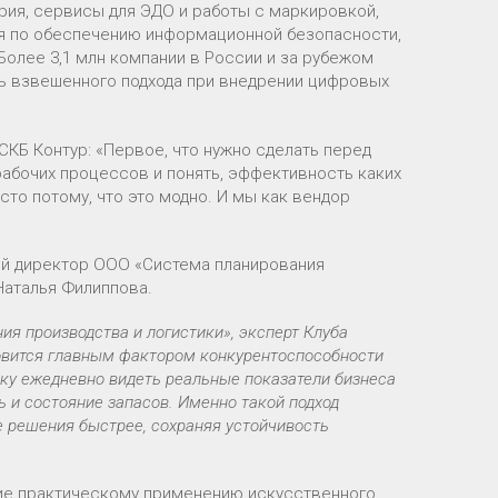
ерия, сервисы для ЭДО и работы с маркировкой,
ия по обеспечению информационной безопасности,
Более 3,1 млн компании в России и за рубежом
ть взвешенного подхода при внедрении цифровых
КБ Контур: «Первое, что нужно сделать перед
абочих процессов и понять, эффективность каких
то потому, что это модно. И мы как вендор
ый директор ООО «Система планирования
Наталья Филиппова.
ия производства и логистики», эксперт Клуба
овится главным фактором конкурентоспособности
у ежедневно видеть реальные показатели бизнеса
ь и состояние запасов. Именно такой подход
е решения быстрее, сохраняя устойчивость
ие практическому применению искусственного