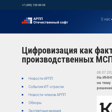
+7 (495) 728-89-59
О нас
Цифровизация как фак
производственных МС
08.07.20
На ИНН
Новости АРПП
на тему
События ИТ-отрасли
решений
Новости членов АРПП
Обзоры
Экспертные мнения