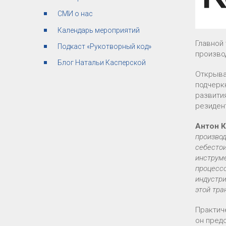
СМИ о нас
Календарь мероприятий
Главной
Подкаст «Рукотворный код»
произво
Блог Натальи Касперской
Открыва
подчерк
развити
резиден
Антон 
произво
себесто
инструм
процесс
индустри
этой тр
Практич
он пред