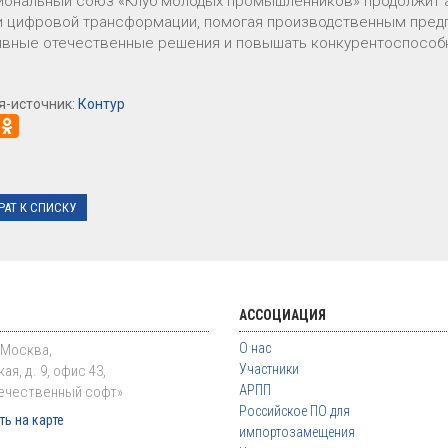
ональный союз «Клуб молодых промышленников» продолжит а
и цифровой трансформации, помогая производственным предп
вные отечественные решения и повышать конкурентоспособн
я-источник:
Контур
РАТ К СПИСКУ
АССОЦИАЦИЯ
О нас
. Москва,
Участники
ая, д. 9, офис 43,
АРПП
ечественный софт»
Российское ПО для
ь на карте
импортозамещения