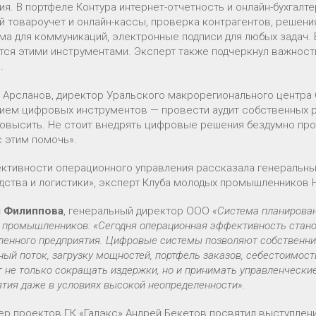
ия. В портфеле Контура интернет-отчетность и онлайн-бухгалт
й товароучет и онлайн-кассы, проверка контрагентов, решен
ма для коммуникаций, электронные подписи для любых задач. 
тся этими инструментами. Эксперт также подчеркнул важнос
.
 Арсланов, директор Уральского макрорегионального центра С
ием цифровых инструментов — провести аудит собственных р
овысить. Не стоит внедрять цифровые решения бездумно прос
 этим помочь».
ктивности операционного управления рассказала генеральн
дства и логистики», эксперт Клуба молодых промышленников 
я Филиппова
, генеральный директор ООО
«Система планирован
 промышленников: «Сегодня операционная эффективность стан
енного предприятия. Цифровые системы позволяют собственник
ый поток, загрузку мощностей, портфель заказов, себестоимост
 не только сокращать издержки, но и принимать управленчески
тия даже в условиях высокой неопределенности».
р проектов ГК «Галэкс» Андрей Бекетов посвятил выступлен