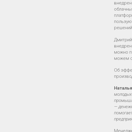
внедрен
облачны
платфор
пользую
решений
Дмитрий
внедрен
можно п
можем с
Об эффе
произво
Наталь
молодых
промышл
— денежн
помогает
предприя
Менедже