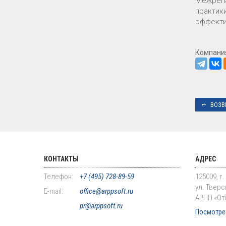
Межреги
практик
эффекти
Компани
ВОЗВ
КОНТАКТЫ
АДРЕС
Телефон:
+7 (495) 728-89-59
125009, г
ул. Тверск
E-mail:
office@arppsoft.ru
АРПП «От
pr@arppsoft.ru
Посмотрет