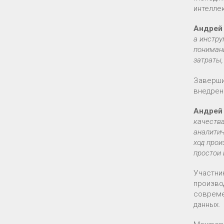
интелле
Андрей
а инстру
пониман
затраты,
Заверши
внедрен
Андрей
качеств
аналитич
ход прои
простои 
Участни
произво
совреме
данных.