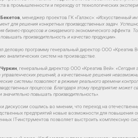
кта в промышленности и переходу от технологических экспер
 Бекетов
, менеджер проектов ГК «Галэкс»:
«Искусственный инт
мент для решения конкретных производственных задач. Успешное
ия бизнес-процессов и ожидаемого экономического эффекта. То
 повышать производительность и качество продукции».
л деловую программу генеральный директор ООО «Креатив Ве
ию аналитических систем на производстве.
 Чуркин
, генеральный директор ООО «Креатив Вей»:
«Сегодня 
а управленческих решений, а качественные решения невозможн
еские системы позволяют в режиме реального времени контроли
зводственных процессов. Благодаря этому предприятие может с
и значительно повышать производительность».
ки дискуссии сошлись во мнении, что переход на отечествен
дственных предприятий новые возможности для повышения о
нных IT-инструментов позволяет выстроить комплексную сис