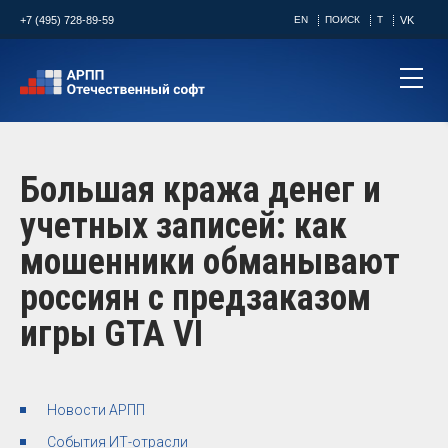
+7 (495) 728-89-59
EN
ПОИСК
T
VK
Большая кража денег и
учетных записей: как
мошенники обманывают
россиян с предзаказом
игры GTA VI
Новости АРПП
События ИТ-отрасли