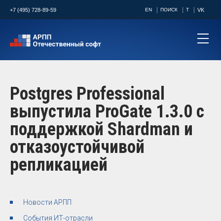
+7 (495) 728-89-59
EN
ПОИСК
T
VK
Postgres Professional
выпустила ProGate 1.3.0 с
поддержкой Shardman и
отказоустойчивой
репликацией
Новости АРПП
События ИТ-отрасли