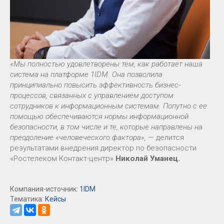
«Мы полностью удовлетворены тем, как работает наша
система на платформе 1IDM. Она позволила
принципиально повысить эффективность бизнес-
процессов, связанных с управлением доступом
сотрудников к информационным системам. Попутно с ее
помощью обеспечиваются нормы информационной
безопасности, в том числе и те, которые направлены на
преодоление «человеческого фактора»,
— делится
результатами внедрения директор по безопасности
«Ростелеком Контакт-центр»
Николай Уманец.
Компания-источник:
1IDM
Тематика:
Кейсы