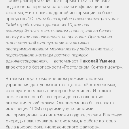
После развертывания платформы 1IDM к ней была
подключена первая управляемая информационная
система, – источник кадровой информации на базе
продуктов 1С.
«Нам было крайне важно посмотреть, как
1IDM отрабатывает данные из 1С, как она
взаимодействует с источником данных, какую бизнес-
логику и как она применяет на практике. При этом на
этапе пилотной эксплуатации мы активно
экспериментировали: меняли логику работы системы,
переписывали матрицы доступа, порядок
администрирования»,
– вспоминает
Николай Уманец
,
директор по безопасности «Ростелеком Контакт-центр».
В таком полуавтоматическом режиме система
управления доступом контакт-центра «Ростелекома»,
эксплуатировалась примерно 6 месяцев. И только
после этого она была переведена в полностью
автоматический режим. Одновременно была начата
интеграция 1IDM с другими управляемыми
информационными системами подразделения. В первую
очередь подключались те системы, в работе которых
была высока роль «человеческого фактора».