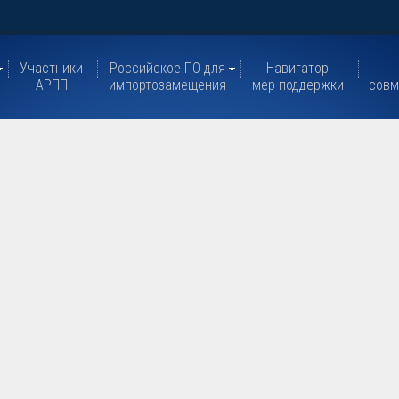
Участники
Российское ПО для
Навигатор
АРПП
импортозамещения
мер поддержки
совм
и