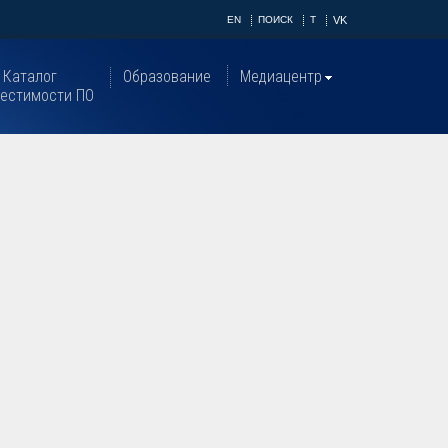
EN
ПОИСК
T
VK
Каталог
Образование
Медиацентр
естимости ПО