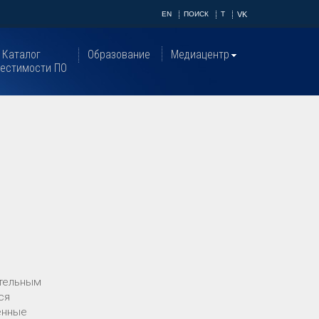
EN
ПОИСК
T
VK
Каталог
Образование
Медиацентр
естимости ПО
ательным
ся
енные