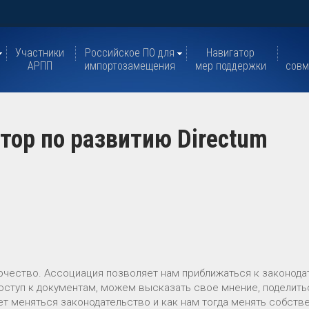
Участники
Российское ПО для
Навигатор
АРПП
импортозамещения
мер поддержки
совм
тор по развитию Directum
рчество. Ассоциация позволяет нам приближаться к законод
оступ к документам, можем высказать свое мнение, поделить
дет меняться законодательство и как нам тогда менять собств