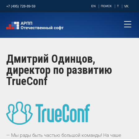
+7 (495) 728-89-59
EN
ПОИСК
T
VK
Дмитрий Одинцов,
директор по развитию
TrueConf
— Мы рады быть частью большой команды! На чаше