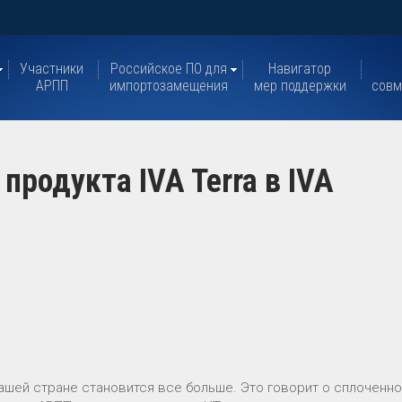
Участники
Российское ПО для
Навигатор
АРПП
импортозамещения
мер поддержки
совм
продукта IVA Terra в IVA
ашей стране становится все больше. Это говорит о сплоченно