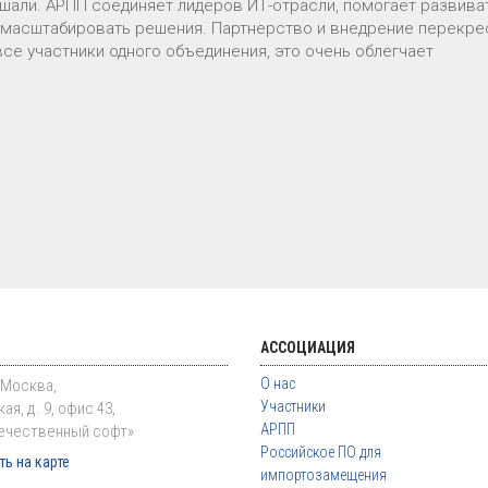
лышали. АРПП соединяет лидеров ИТ-отрасли, помогает развива
 и масштабировать решения. Партнерство и внедрение перекре
все участники одного объединения, это очень облегчает
АССОЦИАЦИЯ
О нас
. Москва,
Участники
ая, д. 9, офис 43,
АРПП
ечественный софт»
Российское ПО для
ь на карте
импортозамещения