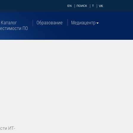
EN
ПОИСК
T
VK
Каталог
Образование
Медиацентр
естимости ПО
сти ИТ-