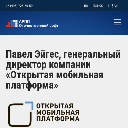
+7 (495) 728-89-59
EN
ПОИСК
T
VK
Павел Эйгес, генеральный
директор компании
«Открытая мобильная
платформа»