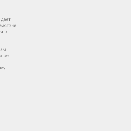
 дает
ействие
льно
нам
ьное
нку