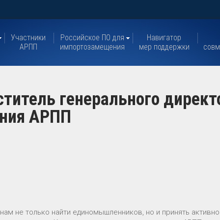
Участники
Российское ПО для
Навигатор
АРПП
импортозамещения
мер поддержки
совм
ститель генерального директ
ения АРПП
нам не только найти единомышленников, но и принять активн