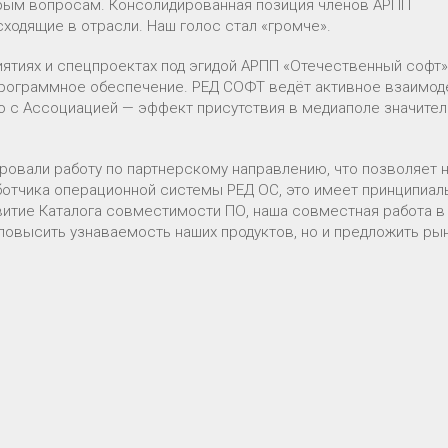
рым вопросам. Консолидированная позиция членов АРПП
ходящие в отрасли. Наш голос стал «громче».
ятиях и спецпроектах под эгидой АРПП «Отечественный софт»
рограммное обеспечение. РЕД СОФТ ведёт активное взаимод
но с Ассоциацией — эффект присутствия в медиаполе значите
ровали работу по партнерскому направлению, что позволяет 
ботчика операционной системы РЕД ОС, это имеет принципиал
витие Каталога совместимости ПО, наша совместная работа в
повысить узнаваемость наших продуктов, но и предложить ры