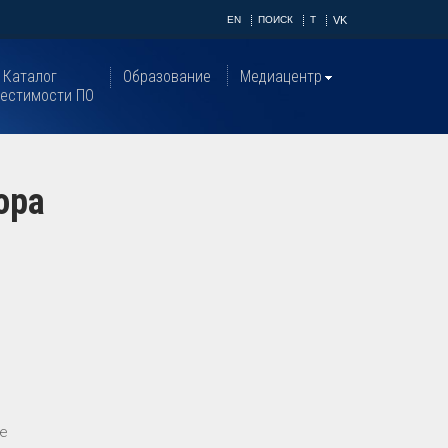
EN
ПОИСК
T
VK
Каталог
Образование
Медиацентр
естимости ПО
ора
ое